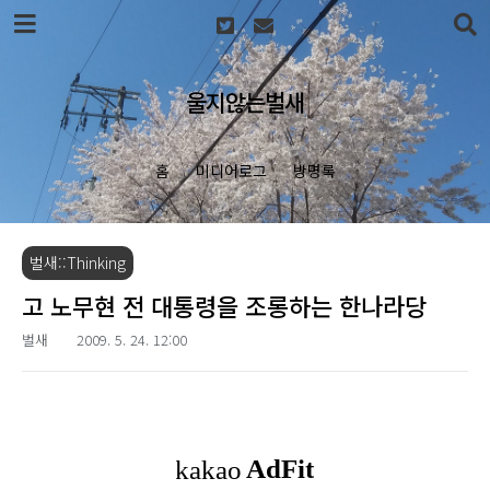
본문 바로가기
울지않는벌새
홈
미디어로그
방명록
벌새::Thinking
고 노무현 전 대통령을 조롱하는 한나라당
벌새
2009. 5. 24. 12:00