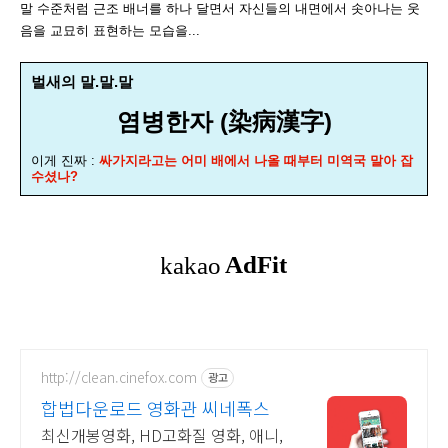
말 수준처럼 근조 배너를 하나 달면서 자신들의 내면에서 솟아나는 웃
음을 교묘히 표현하는 모습을...
벌새의 말.말.말
염병한자 (染病漢字)
이게 진짜 :
싸가지라고는 어미 배에서 나올 때부터 미역국 말아 잡
수셨나?
http://clean.cinefox.com
광고
합법다운로드 영화관 씨네폭스
최신개봉영화, HD고화질 영화, 애니,