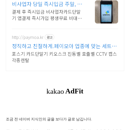
비사업자 당일 즉시입금 주말, 공
휴일도 당일즉시입금
결제 후 즉시입금 비사업자카드단말
기 앱결제 즉시가입 평생무료 비대면
결제 간편결제 문자결제, 사업자단말
기, 최저 수수료, 안전한 서비스
http://paymoa.kr
광고
정직하고 친절하게.페이모아 업종에 맞는 세트상
품 할인
포스기 카드단말기 키오스크 진동벨 호출벨 CCTV 캡스
각종렌탈
조금 전 네이버 지식인의 글을 보다가 글로 남깁니다.