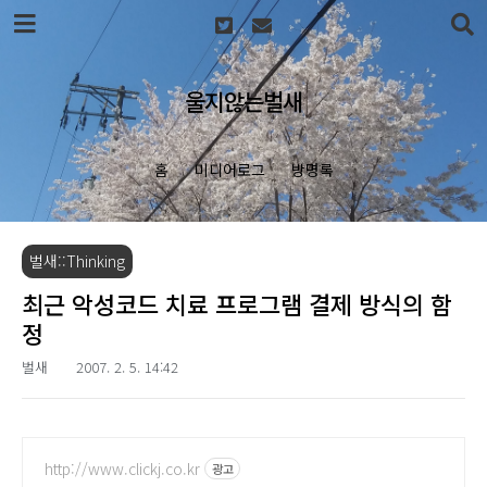
본문 바로가기
울지않는벌새
홈
미디어로그
방명록
벌새::Thinking
최근 악성코드 치료 프로그램 결제 방식의 함
정
벌새
2007. 2. 5. 14:42
http://www.clickj.co.kr
광고