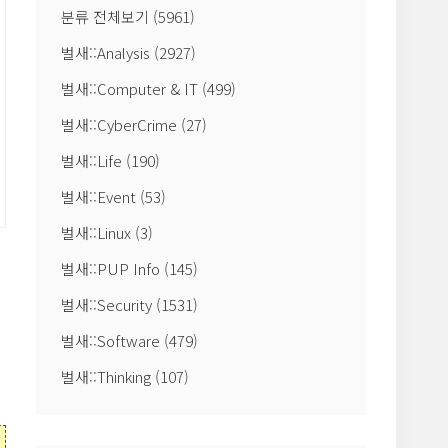
분류 전체보기
(5961)
벌새::Analysis
(2927)
벌새::Computer & IT
(499)
벌새::CyberCrime
(27)
벌새::Life
(190)
벌새::Event
(53)
벌새::Linux
(3)
벌새::PUP Info
(145)
벌새::Security
(1531)
벌새::Software
(479)
벌새::Thinking
(107)