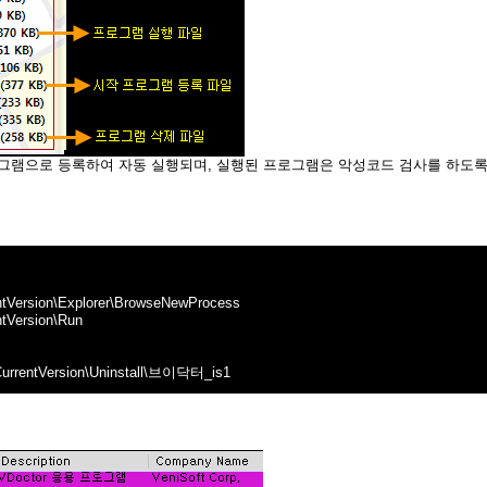
작 프로그램으로 등록하여 자동 실행되며, 실행된 프로그램은 악성코드 검사를 하도
Version\Explorer\BrowseNewProcess
tVersion\Run
rentVersion\Uninstall\브이닥터_is1