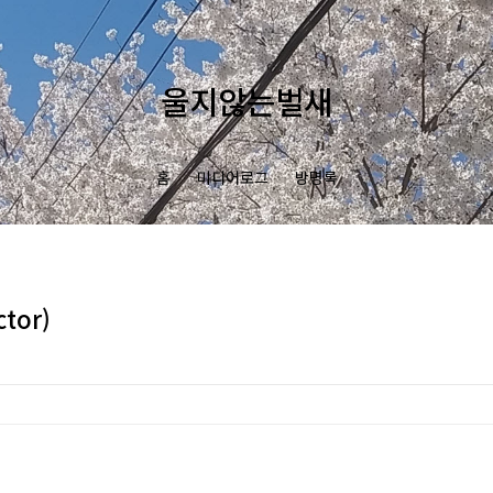
울지않는벌새
홈
미디어로그
방명록
tor)