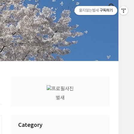
울지않는벌새
구독하기
벌새
Category