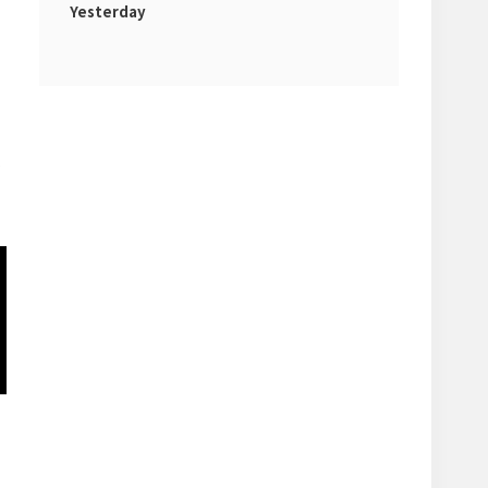
Yesterday
록