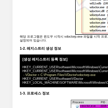
해당 프로그램은 윈도우 시작시 vdoctorp.exe 파일을 시
설정되어 있습니다.
1-2. 레지스트리 생성 정보
[생성 레지스트리 등록 정보]
HKEY_CURRENT_USER\software\Microsoft\Windows\Current
HKEY_CURRENT_USER\software\Microsoft\Windows\Curren
- VDoctor = C:\Program Files\VDoctor\vdoctorp.exe
HKEY_CURRENT_USER\software\VDoctor
HKEY_LOCAL_MACHINE\SOFTWARE\Microsoft\Windows\Cur
1-3. 프로세스 정보