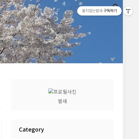
울지않는벌새
구독하기
벌새
Category