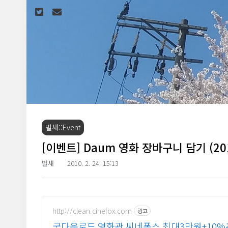
본문 바로가기
벌새::Event
[이벤트] Daum 영화 장바구니 담기 (201
벌새
2010. 2. 24. 15:13
http://clean.cinefox.com
광고
굿다운로드 영화관 씨네폭스 최대3만원+10