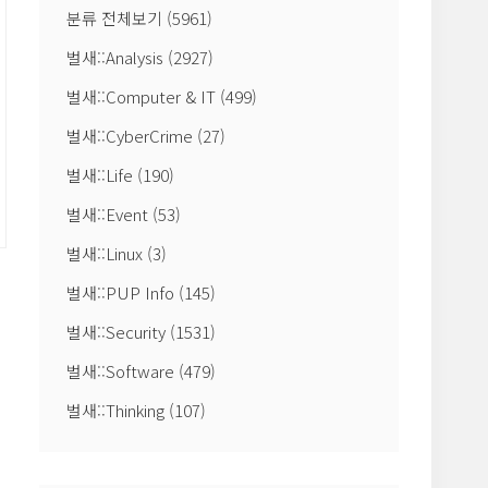
분류 전체보기
(5961)
벌새::Analysis
(2927)
벌새::Computer & IT
(499)
벌새::CyberCrime
(27)
벌새::Life
(190)
벌새::Event
(53)
벌새::Linux
(3)
벌새::PUP Info
(145)
벌새::Security
(1531)
벌새::Software
(479)
벌새::Thinking
(107)