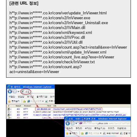
[관련 URL 정보]
h**p://www.in******.co.kr/core/ver/update_InViewer.html
h**p://www.in******.co.kr/core/v2/InViewer.exe
h**p://www.in******.co.kr/core/v2/InViewer_Uninstall.exe
h**p://www.in******.co.kr/core/v2/IVMain.dll
h**p://www.in******.co.kr/core/xml/keyword.xml
h**p://www.in******.co.kr/core/v2/IVProc.dll
h**p://www.in******.co.kr/core/v2/IVUtil.dll
h**p://www.in******.co.kr/core/count.asp?act=install&exe=InViewer
h**p://www.in******.co.kr/core/xml/update_InViewer.xml
h**p://www.in******.co.kr/core/count_live.asp?exe=InViewer
h**p://www.in******.co.kr/core/check/InViewer.txt
h**p://www.in******.co.kr/core/count.asp?
act=uninstall&exe=InViewer