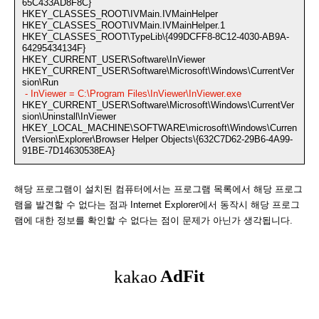
65C433AD8F8C}
HKEY_CLASSES_ROOT\IVMain.IVMainHelper
HKEY_CLASSES_ROOT\IVMain.IVMainHelper.1
HKEY_CLASSES_ROOT\TypeLib\{499DCFF8-8C12-4030-AB9A-
64295434134F}
HKEY_CURRENT_USER\Software\InViewer
HKEY_CURRENT_USER\Software\Microsoft\Windows\CurrentVer
sion\Run
- InViewer = C:\Program Files\InViewer\InViewer.exe
HKEY_CURRENT_USER\Software\Microsoft\Windows\CurrentVer
sion\Uninstall\InViewer
HKEY_LOCAL_MACHINE\SOFTWARE\microsoft\Windows\Curren
tVersion\Explorer\Browser Helper Objects\{632C7D62-29B6-4A99-
91BE-7D14630538EA}
해당 프로그램이 설치된 컴퓨터에서는 프로그램 목록에서 해당 프로그
램을 발견할 수 없다는 점과 Internet Explorer에서 동작시 해당 프로그
램에 대한 정보를 확인할 수 없다는 점이 문제가 아닌가 생각됩니다.