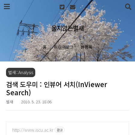
본문 바로가기
울지않는벌새
홈
미디어로그
방명록
벌새::Analysis
검색 도우미 : 인뷰어 서치(InViewer
Search)
벌새
2010. 5. 23. 18:06
http://www.iscu.ac.kr
광고