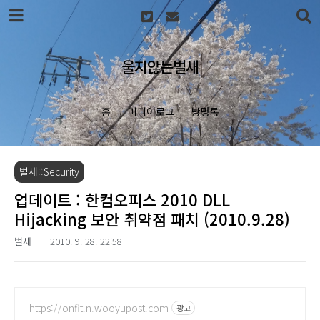
본문 바로가기
울지않는벌새
홈
미디어로그
방명록
벌새::Security
업데이트 : 한컴오피스 2010 DLL
Hijacking 보안 취약점 패치 (2010.9.28)
벌새
2010. 9. 28. 22:58
https://onfit.n.wooyupost.com
광고