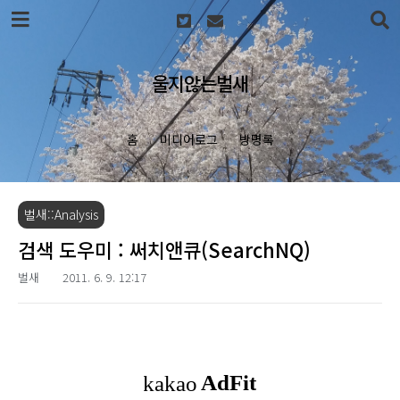
본문 바로가기
울지않는벌새
홈
미디어로그
방명록
벌새::Analysis
검색 도우미 : 써치앤큐(SearchNQ)
벌새
2011. 6. 9. 12:17