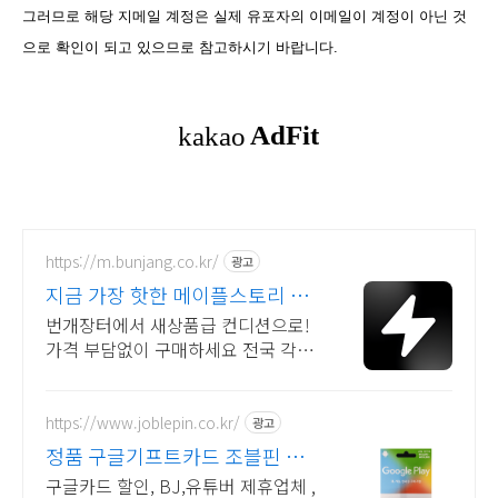
그러므로 해당 지메일 계정은 실제 유포자의 이메일이 계정이 아닌 것
으로 확인이 되고 있으므로 참고하시기 바랍니다.
https://m.bunjang.co.kr/
광고
지금 가장 핫한 메이플스토리 국
내 최대 브랜드 중고거래
번개장터에서 새상품급 컨디션으로!
가격 부담없이 구매하세요 전국 각지
에서 올라오는 전국구 최다 상품 매일
10만 개 이상의 신규 상품 업로드
https://www.joblepin.co.kr/
광고
정품 구글기프트카드 조블핀 구
글기프트 정품코드 판매처
구글카드 할인, BJ,유튜버 제휴업체 ,