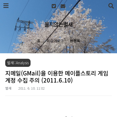
본문 바로가기
울지않는벌새
홈
미디어로그
방명록
벌새::Analysis
지메일(GMail)을 이용한 메이플스토리 게임
계정 수집 주의 (2011.6.10)
벌새
2011. 6. 10. 11:02