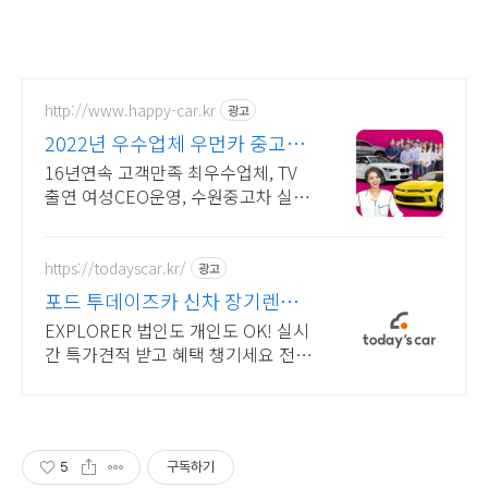
http://www.happy-car.kr
광고
2022년 우수업체 우먼카 중고차
는 최우수모범업체에서!
16년연속 고객만족 최우수업체, TV
출연 여성CEO운영, 수원중고차 실매
물 5만대 2009~2023년 우수 고객만
족 업체 "네티즌 선정 최우수 홈페이
지"
https://todayscar.kr/
광고
포드 투데이즈카 신차 장기렌트
특가
EXPLORER 법인도 개인도 OK! 실시
간 특가견적 받고 혜택 챙기세요 전문
가의 1:1 맞춤 컨설팅으로 합리적으
로 장기렌트/리스를 이용해 보세요!
5
구독하기