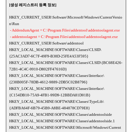
[생성 레지스트리 등록 정보]
HKEY_CURRENT_USER\Software\Microsoft\Windows\CurrentVersio
n\Run
- AddendumAgent = C:\Program Files\addentool\addentoolagent.exe
- addentoolagent = C:\Program Files\addentool\addentoolagent.exe
HKEY_CURRENT_USER\Software\addentool
HKEY_LOCAL_MACHINE\SOFTWARE\Classes\CLSID\
{25AC3AD7-6C7F-49F9-B38D-25FE4A53F595}
HKEY_LOCAL_MACHINE\SOFTWARE\Classes\CLSID\{BC68E426-
72B1-4C4C-9910-D802FF47616D}
HKEY_LOCAL_MACHINE\SOFTWARE\Classes\Interface\
{238B005F-78DB-4612-9889-2DB5C02B8796}
HKEY_LOCAL_MACHINE\SOFTWARE\Classes\Interface\
{C154DB10-75A9-4FB1-99D9-12BBDA81D01B}
HKEY_LOCAL_MACHINE\SOFTWARE\Classes\TypeLib\
{ADFBA64F-6B79-45B9-A8BE-484878CD79E8}
HKEY_LOCAL_MACHINE\SOFTWARE\Classes\addentoolside
HKEY_LOCAL_MACHINE\SOFTWARE\Classes\addentoolside.1
HKEY_LOCAL_MACHINE\SOFTWARE\Microsoft\Windows\Current