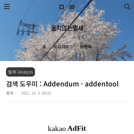
본문 바로가기
울지않는벌새
홈
미디어로그
방명록
벌새::Analysis
검색 도우미 : Addendum - addentool
벌새
2011. 10. 3. 00:18