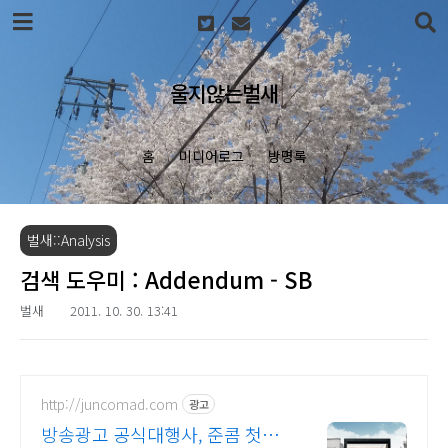
본문 바로가기
울지않는벌새
홈
미디어로그
방명록
벌새::Analysis
검색 도우미 : Addendum - SB
벌새
2011. 10. 30. 13:41
http://juncomad.com
광고
방송광고 공식대행사, 준콤 첫광