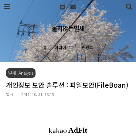
본문 바로가기
울지않는벌새
홈
미디어로그
방명록
벌새::Analysis
개인정보 보안 솔루션 : 파일보안(FileBoan)
벌새
2011. 10. 31. 18:15