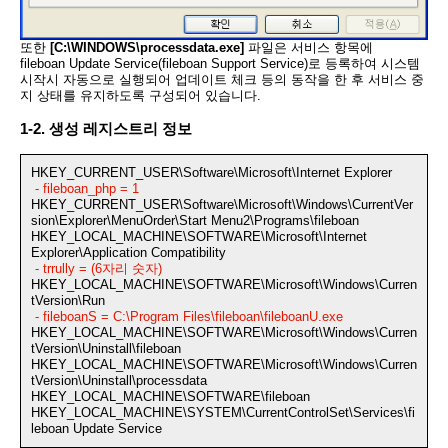
또한
[C:\WINDOWS\processdata.exe]
파일은 서비스 항목에
fileboan Update Service(fileboan Support Service)로 등록하여 시스템
시작시 자동으로 실행되어 업데이트 체크 등의 동작을 한 후 서비스 중
지 상태를 유지하도록 구성되어 있습니다.
1-2. 생성 레지스트리 정보
HKEY_CURRENT_USER\Software\Microsoft\Internet Explorer
- fileboan_php = 1
HKEY_CURRENT_USER\Software\Microsoft\Windows\CurrentVer
sion\Explorer\MenuOrder\Start Menu2\Programs\fileboan
HKEY_LOCAL_MACHINE\SOFTWARE\Microsoft\Internet
Explorer\Application Compatibility
- trrully = (6자리 숫자)
HKEY_LOCAL_MACHINE\SOFTWARE\Microsoft\Windows\Curren
tVersion\Run
- fileboanS = C:\Program Files\fileboan\fileboanU.exe
HKEY_LOCAL_MACHINE\SOFTWARE\Microsoft\Windows\Curren
tVersion\Uninstall\fileboan
HKEY_LOCAL_MACHINE\SOFTWARE\Microsoft\Windows\Curren
tVersion\Uninstall\processdata
HKEY_LOCAL_MACHINE\SOFTWARE\fileboan
HKEY_LOCAL_MACHINE\SYSTEM\CurrentControlSet\Services\fi
leboan Update Service