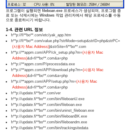
프로그램이 실행되면 fileboan.exe 프로세스가 생성되며, 프로그램 종
료 또는 삭제시에는 Windows 작업 관리자에서 해당 프로세스를 수동
으로 종료하시기 바랍니다.
1-4. 관련 URL 정보
h**p://fi**bo**.com/etc/yak_app.htm
h**p://fi**bo**.com/value.php?strMode=setup&strID=php&strPC=
(사용자 Mac Address)
|&strSite=fi**bo**.com
h**p://**appm.com/APP/ck_setup.php?m=
(사용자 Mac
Address)
&d=fi**bo**.com&a=php
h**p://**appm.com/P/processdata.exe
h**p://**appm.com/APP/download.php?m=
(사용자 Mac
Address)
&d=fi**bo**.com&a=php
h**p://**appm.com/APP/setup.php?m=
(사용자 Mac
Address)
&d=fi**bo**.com&a=php
h**p://update.fi**bo**.com/ver
h**p://update.fi**bo**.com/bin/fileboanU.exe
h**p://update.fi**bo**.com/bin/fileboan.exe
h**p://update.fi**bo**.com/bin/uninst_fileboan.exe
h**p://update.fi**bo**.com/bin/fileboanBK.exe
h**p://update.fi**bo**.com/bin/fileboandm.exe
h**p://update.fi**bo**.com/bin/trackingsitedata