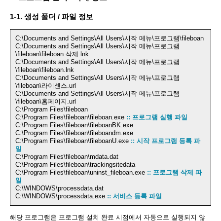
1-1. 생성 폴더 / 파일 정보
C:\Documents and Settings\All Users\시작 메뉴\프로그램\fileboan
C:\Documents and Settings\All Users\시작 메뉴\프로그램
\fileboan\fileboan 삭제.lnk
C:\Documents and Settings\All Users\시작 메뉴\프로그램
\fileboan\fileboan.lnk
C:\Documents and Settings\All Users\시작 메뉴\프로그램
\fileboan\라이센스.url
C:\Documents and Settings\All Users\시작 메뉴\프로그램
\fileboan\홈페이지.url
C:\Program Files\fileboan
C:\Program Files\fileboan\fileboan.exe
:: 프로그램 실행 파일
C:\Program Files\fileboan\fileboanBK.exe
C:\Program Files\fileboan\fileboandm.exe
C:\Program Files\fileboan\fileboanU.exe
:: 시작 프로그램 등록 파
일
C:\Program Files\fileboan\mdata.dat
C:\Program Files\fileboan\trackingsitedata
C:\Program Files\fileboan\uninst_fileboan.exe
:: 프로그램 삭제 파
일
C:\WINDOWS\processdata.dat
C:\WINDOWS\processdata.exe
:: 서비스 등록 파일
해당 프로그램은 프로그램 설치 완료 시점에서 자동으로 실행되지 않