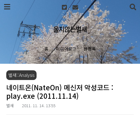
본문 바로가기
울지않는벌새
홈
미디어로그
방명록
벌새::Analysis
네이트온(NateOn) 메신저 악성코드 :
play.exe (2011.11.14)
벌새
2011. 11. 14. 13:55