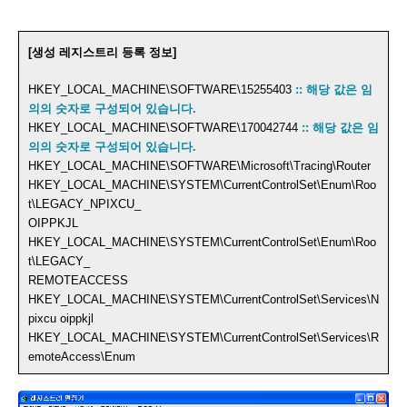
[생성 레지스트리 등록 정보]
HKEY_LOCAL_MACHINE\SOFTWARE\15255403
:: 해당 값은 임
의의 숫자로 구성되어 있습니다.
HKEY_LOCAL_MACHINE\SOFTWARE\170042744
:: 해당 값은 임
의의 숫자로 구성되어 있습니다.
HKEY_LOCAL_MACHINE\SOFTWARE\Microsoft\Tracing\Router
HKEY_LOCAL_MACHINE\SYSTEM\CurrentControlSet\Enum\Roo
t\LEGACY_NPIXCU_
OIPPKJL
HKEY_LOCAL_MACHINE\SYSTEM\CurrentControlSet\Enum\Roo
t\LEGACY_
REMOTEACCESS
HKEY_LOCAL_MACHINE\SYSTEM\CurrentControlSet\Services\N
pixcu oippkjl
HKEY_LOCAL_MACHINE\SYSTEM\CurrentControlSet\Services\R
emoteAccess\Enum