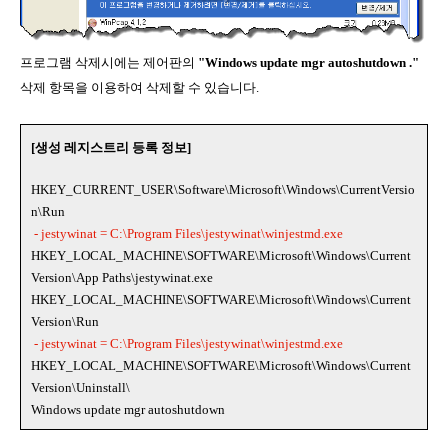
프로그램 삭제시에는 제어판의
"Windows update mgr autoshutdown ."
삭제 항목을 이용하여 삭제할 수 있습니다.
[생성 레지스트리 등록 정보]
HKEY_CURRENT_USER\Software\Microsoft\Windows\CurrentVersio
n\Run
- jestywinat = C:\Program Files\jestywinat\winjestmd.exe
HKEY_LOCAL_MACHINE\SOFTWARE\Microsoft\Windows\Current
Version\App Paths\jestywinat.exe
HKEY_LOCAL_MACHINE\SOFTWARE\Microsoft\Windows\Current
Version\Run
- jestywinat = C:\Program Files\jestywinat\winjestmd.exe
HKEY_LOCAL_MACHINE\SOFTWARE\Microsoft\Windows\Current
Version\Uninstall\
Windows update mgr autoshutdown