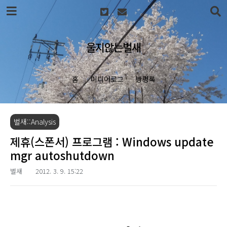
본문 바로가기
울지않는벌새
홈
미디어로그
방명록
벌새::Analysis
제휴(스폰서) 프로그램 : Windows update
mgr autoshutdown
벌새
2012. 3. 9. 15:22