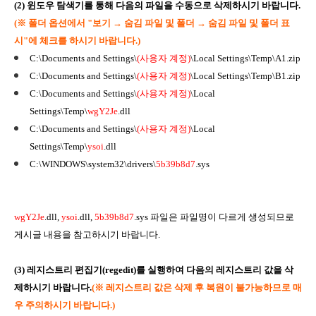
(2) 윈도우 탐색기를 통해 다음의 파일을 수동으로 삭제하시기 바랍니다.
(
※ 폴더 옵션에서 "
보기
→ 숨김 파일 및 폴더
→
숨김 파일 및 폴더 표
시"에 체크를 하시기 바랍니다.)
C:\Documents and Settings\
(사용자 계정)
\Local Settings\Temp\A1.zip
C:\Documents and Settings\
(사용자 계정)
\Local Settings\Temp\B1.zip
C:\Documents and Settings\
(사용자 계정)
\Local
Settings\Temp\
wgY2Je
.dll
C:\Documents and Settings\
(사용자 계정)
\Local
Settings\Temp\
ysoi
.dll
C:\WINDOWS\system32\drivers\
5b39b8d7
.sys
wgY2Je
.dll,
ysoi
.dll,
5b39b8d7
.sys 파일은 파일명이 다르게 생성되므로
게시글 내용을 참고하시기 바랍니다.
(3) 레지스트리 편집기(regedit)를 실행하여 다음의 레지스트리 값을 삭
제하시기 바랍니다.
(
※ 레지스트리 값은 삭제 후 복원이 불가능하므로 매
우 주의하시기 바랍니다.)