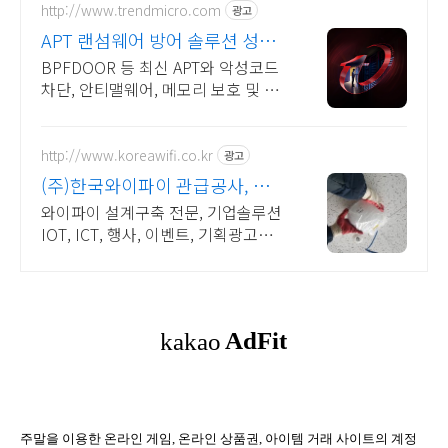
http://www.trendmicro.com
광고
APT 랜섬웨어 방어 솔루션 성능
과 안정성이 검증된 벤더
BPFDOOR 등 최신 APT와 악성코드
차단, 안티맬웨어, 메모리 보호 및 보
안
http://www.koreawifi.co.kr
광고
(주)한국와이파이 관급공사, 건설
공사 가능
와이파이 설계구축 전문, 기업솔루션
IOT, ICT, 행사, 이벤트, 기획광고사
례 나라장터 입찰 가능 기업, 성공사
업의 지름길 와이파이 프리존 구축.
견적문의
주말을 이용한 온라인 게임, 온라인 상품권, 아이템 거래 사이트의 계정