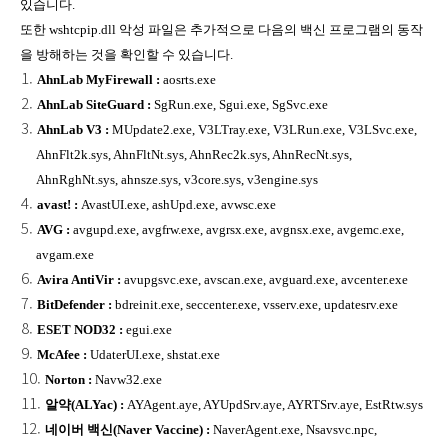
있습니다.
또한 wshtcpip.dll 악성 파일은 추가적으로 다음의 백신 프로그램의 동작
을 방해하는 것을 확인할 수 있습니다.
AhnLab MyFirewall :
aosrts.exe
AhnLab SiteGuard :
SgRun.exe, Sgui.exe, SgSvc.exe
AhnLab V3 :
MUpdate2.exe, V3LTray.exe, V3LRun.exe, V3LSvc.exe,
AhnFlt2k.sys, AhnFltNt.sys, AhnRec2k.sys, AhnRecNt.sys,
AhnRghNt.sys, ahnsze.sys, v3core.sys, v3engine.sys
avast! :
AvastUI.exe, ashUpd.exe, avwsc.exe
AVG :
avgupd.exe, avgfrw.exe, avgrsx.exe, avgnsx.exe, avgemc.exe,
avgam.exe
Avira AntiVir :
avupgsvc.exe, avscan.exe, avguard.exe, avcenter.exe
BitDefender :
bdreinit.exe, seccenter.exe, vsserv.exe, updatesrv.exe
ESET NOD32 :
egui.exe
McAfee :
UdaterUI.exe, shstat.exe
Norton :
Navw32.exe
알약(ALYac) :
AYAgent.aye, AYUpdSrv.aye, AYRTSrv.aye, EstRtw.sys
네이버 백신(Naver Vaccine) :
NaverAgent.exe, Nsavsvc.npc,