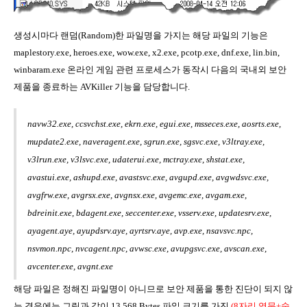
생성시마다 랜덤(Random)한 파일명을 가지는 해당 파일의 기능은
maplestory.exe, heroes.exe, wow.exe, x2.exe, pcotp.exe, dnf.exe, lin.bin,
winbaram.exe 온라인 게임 관련 프로세스가 동작시 다음의 국내외 보안
제품을 종료하는 AVKiller 기능을 담당합니다.
navw32.exe, ccsvchst.exe, ekrn.exe, egui.exe, msseces.exe, aosrts.exe,
mupdate2.exe, naveragent.exe, sgrun.exe, sgsvc.exe, v3ltray.exe,
v3lrun.exe, v3lsvc.exe, udaterui.exe, mctray.exe, shstat.exe,
avastui.exe, ashupd.exe, avastsvc.exe, avgupd.exe, avgwdsvc.exe,
avgfrw.exe, avgrsx.exe, avgnsx.exe, avgemc.exe, avgam.exe,
bdreinit.exe, bdagent.exe, seccenter.exe, vsserv.exe, updatesrv.exe,
ayagent.aye, ayupdsrv.aye, ayrtsrv.aye, avp.exe, nsavsvc.npc,
nsvmon.npc, nvcagent.npc, avwsc.exe, avupgsvc.exe, avscan.exe,
avcenter.exe, avgnt.exe
해당 파일은 정해진 파일명이 아니므로 보안 제품을 통한 진단이 되지 않
는 경우에는 그림과 같이 13,568 Bytes 파일 크기를 가진
(8자리 영문+숫