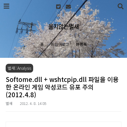
본문 바로가기
울지않는벌새
홈
미디어로그
방명록
벌새::Analysis
Softome.dll + wshtcpip.dll 파일을 이용
한 온라인 게임 악성코드 유포 주의
(2012.4.8)
벌새
2012. 4. 8. 14:05