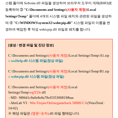
스템 폴더에 Softome.dll 파일을 생성하여 브라우저 도우미 개체(BHO)로
등록하며 ③
"C:\Documents and Settings\
(사용자 계정)
\Local
Settings\Temp"
폴더에 4개의 시스템 파일 패치와 관련된 파일을 생성하
며 ④
"C:\WINDOWS\system32\wshtcpip.dll"
시스템 파일의 이름을 변
경하여 백업한 후 악성 wshtcpip.dll 파일로 패치를 합니다.
[생성 / 변경 파일 및 진단 정보]
C:\Documents and Settings\
(사용자 계정)
\Local Settings\Temp\A1.zip
:: ws2help.dll 시스템 파일(정상 파일)
C:\Documents and Settings\
(사용자 계정)
\Local Settings\Temp\B1.zip
:: wshtcpip.dll 시스템 파일(정상 파일)
C:\Documents and Settings\
(사용자 계정)
\Local
Settings\Temp\
wgY2Je
.dll
- MD : 9f06d1c9a0e8e8a78ef335300819fbaa
- AhnLab V3 :
Win-Trojan/Onlinegamehack.58880.CA
(VirusTotal :
14/42)
※ 해당 파일은
(영문+숫자)
.dll 파일 형태입니다.