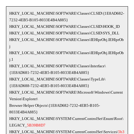
HKEY_LOCAL_MACHINE\SOFTWARE\Classes\CLSID\{1E8AD682-
7232-4EB5-B105-8033E4B4A885}
HKEY_LOCAL_MACHINE\SOFTWARE\Classes\CLSID\HOOK_ID
HKEY_LOCAL_MACHINE\SOFTWARE\Classes\CLSID\SYS_DLL
HKEY_LOCAL_MACHINE\SOFTWARE\Classes\IEHlprObj.IEHlprOb
j
HKEY_LOCAL_MACHINE\SOFTWARE\Classes\IEHlprObj.IEHlprOb
j.1
HKEY_LOCAL_MACHINE\SOFTWARE\Classes\Interface\
{1E8AD681-7232-4EB5-B105-8033E4B4A885}
HKEY_LOCAL_MACHINE\SOFTWARE\Classes\TypeLib\
{1E8AD688-7232-4EB5-B105-8033E4B4A885}
HKEY_LOCAL_MACHINE\SOFTWARE\Microsoft\Windows\Current
Version\Explorer\
Browser Helper Objects\{1E8AD682-7232-4EB5-B105-
8033E4B4A885}
HKEY_LOCAL_MACHINE\SYSTEM\CurrentControlSet\Enum\Root\
LEGACY_
5B39B8D7
HKEY_LOCAL_MACHINE\SYSTEM\CurrentControlSet\Services\
5b3