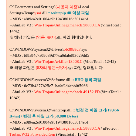
C:\Documents and Settings\
(사용자 계정)
\Local
Settings\Temp\
ysoi
.dll
:: wshtcpip.dll 악성 파일
- MD5 : a8f9ea2e01004e9b19438016c5014ebf
- AhnLab V3 :
Win-Trojan/Onlinegamehack.58880.CA
(VirusTotal :
14/42)
※ 해당 파일은
(
영문+숫자)
.dll 파일 형태입니다.
C:\WINDOWS\system32\drivers\
5b39b8d7
.sys
- MD5 : fd9a94c7a09039d77ca6dabd93629dd5
- AhnLab V3 :
Win-Trojan/Avkiller.13568.C
(VirusTotal : 12/42)
※ 해당 파일은
(
8자리 영문+숫자)
.sys 파일 형태입니다.
C:\WINDOWS\system32\Softome.dll
:: BHO 등록 파일
- MD5 : 6c73b4377b25c71bafaf2d4cbb0f5966
- AhnLab V3 :
Win-Trojan/Onlinegamehack.49152.FD
(VirusTotal :
10/42)
C:\WINDOWS\system32\wshtcpip.dll
:: 변경 전 파일 크기(19,456
Bytes) / 변경 후 파일 크기(58,880 Bytes)
- MD5 : a8f9ea2e01004e9b19438016c5014ebf
- AhnLab V3 :
Win-Trojan/Onlinegamehack.58880.CA
/ nProtect :
Trojan/W32.Forwarded.Gen
(VirusTotal : 13/42)