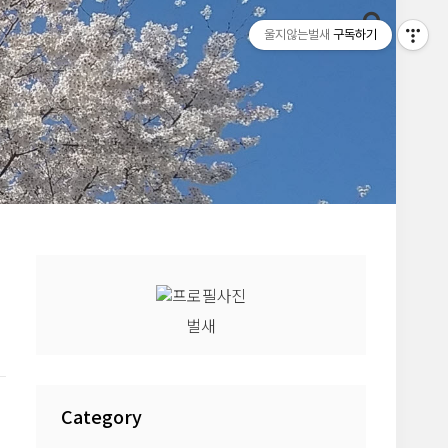
울지않는벌새
구독하기
벌새
Category