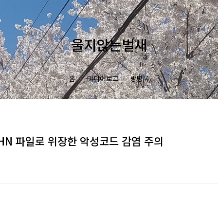
울지않는벌새
홈
미디어로그
방명록
 NHN 파일로 위장한 악성코드 감염 주의