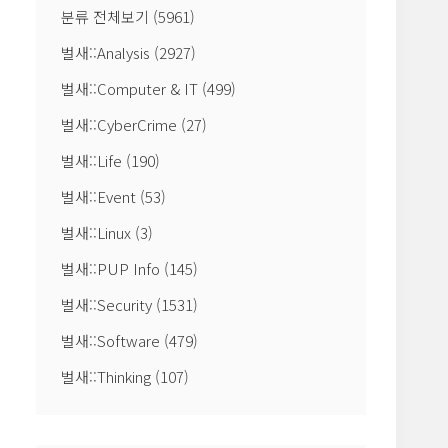
분류 전체보기
(5961)
벌새::Analysis
(2927)
벌새::Computer & IT
(499)
벌새::CyberCrime
(27)
벌새::Life
(190)
벌새::Event
(53)
벌새::Linux
(3)
벌새::PUP Info
(145)
벌새::Security
(1531)
벌새::Software
(479)
벌새::Thinking
(107)