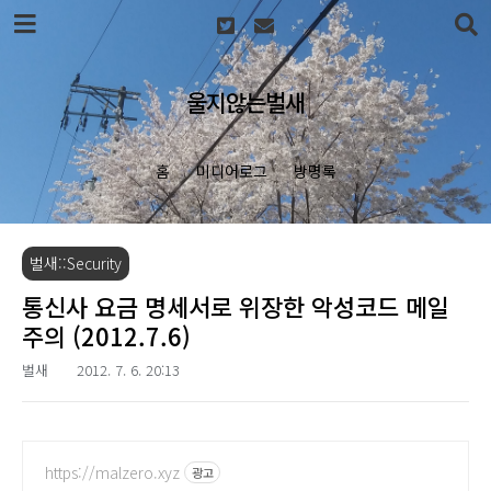
본문 바로가기
울지않는벌새
홈
미디어로그
방명록
벌새::Security
통신사 요금 명세서로 위장한 악성코드 메일
주의 (2012.7.6)
벌새
2012. 7. 6. 20:13
https://malzero.xyz
광고