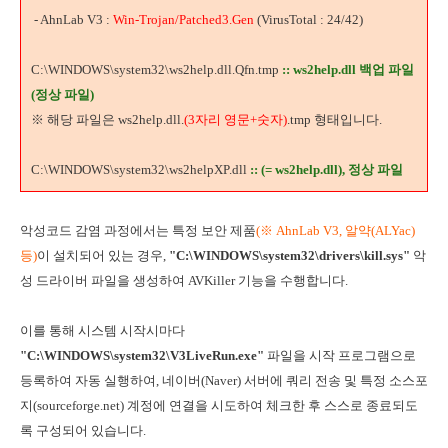
- AhnLab V3 :
Win-Trojan/Patched3.Gen
(VirusTotal : 24/42)
C:\WINDOWS\system32\ws2help.dll.Qfn.tmp
:: ws2help.dll 백업 파일
(정상 파일)
※ 해당 파일은 ws2help.dll.
(3자리 영문+숫자)
.tmp 형태입니다.
C:\WINDOWS\system32\ws2helpXP.dll
:: (= ws2help.dll), 정상 파일
악성코드 감염 과정에서는 특정 보안 제품
(
※ AhnLab V3, 알약(ALYac)
등
)
이 설치되어 있는 경우,
"C:\WINDOWS\system32\drivers\kill.sys"
악
성 드라이버 파일을 생성하여 AVKiller 기능을 수행합니다.
이를 통해 시스템 시작시마다
"C:\WINDOWS\system32\V3LiveRun.exe"
파일을 시작 프로그램으로
등록하여 자동 실행하여, 네이버(Naver) 서버에 쿼리 전송 및 특정 소스포
지(sourceforge.net) 계정에 연결을 시도하여 체크한 후 스스로 종료되도
록 구성되어 있습니다.