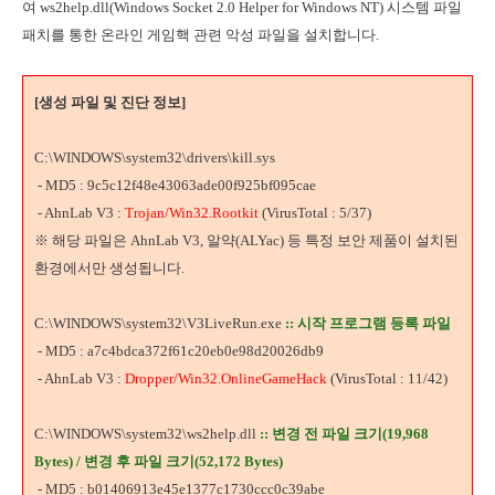
여 ws2help.dll(Windows Socket 2.0 Helper for Windows NT) 시스템 파일
패치를 통한 온라인 게임핵 관련 악성 파일을 설치합니다.
[생성 파일 및 진단 정보]
C:\WINDOWS\system32\drivers\kill.sys
- MD5 : 9c5c12f48e43063ade00f925bf095cae
- AhnLab V3 :
Trojan/Win32.Rootkit
(VirusTotal : 5/37)
※ 해당 파일은 AhnLab V3, 알약(ALYac) 등 특정 보안 제품이 설치된
환경에서만 생성됩니다.
C:\WINDOWS\system32\V3LiveRun.exe
:: 시작 프로그램 등록 파일
- MD5 : a7c4bdca372f61c20eb0e98d20026db9
- AhnLab V3 :
Dropper/Win32.OnlineGameHack
(VirusTotal : 11/42)
C:\WINDOWS\system32\ws2help.dll
:: 변경 전 파일 크기(19,968
Bytes) / 변경 후 파일 크기(52,172 Bytes)
- MD5 : b01406913e45e1377c1730ccc0c39abe