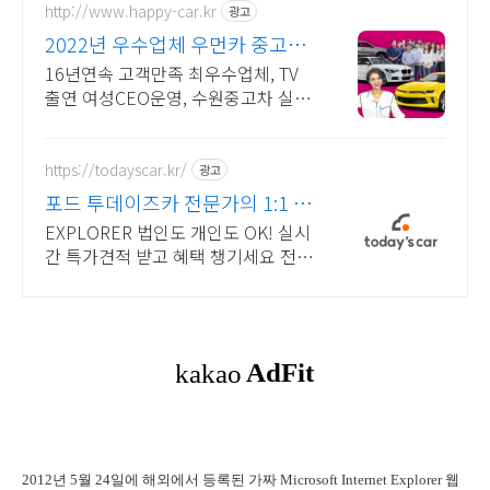
http://www.happy-car.kr
광고
2022년 우수업체 우먼카 중고차
는 최우수모범업체에서!
16년연속 고객만족 최우수업체, TV
출연 여성CEO운영, 수원중고차 실매
물 5만대 2009~2023년 우수 고객만
족 업체 "네티즌 선정 최우수 홈페이
지"
https://todayscar.kr/
광고
포드 투데이즈카 전문가의 1:1 맞
춤 컨설팅
EXPLORER 법인도 개인도 OK! 실시
간 특가견적 받고 혜택 챙기세요 전문
가의 1:1 맞춤 컨설팅으로 합리적으
로 장기렌트/리스를 이용해 보세요!
2012년 5월 24일에 해외에서 등록된 가짜 Microsoft Internet Explorer 웹