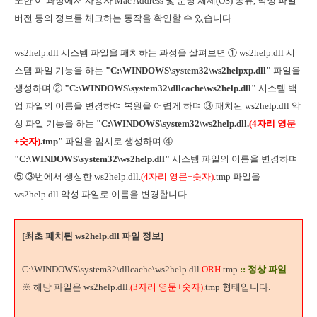
또한 이 과정에서 사용자 Mac Address 및 운영 체제(OS) 종류, 악성 파일
버전 등의 정보를 체크하는 동작을 확인할 수 있습니다.
ws2help.dll 시스템 파일을 패치하는 과정을 살펴보면 ① ws2help.dll 시
스템 파일 기능을 하는
"C:\WINDOWS\system32\ws2helpxp.dll"
파일을
생성하며 ②
"C:\WINDOWS\system32\dllcache\ws2help.dll"
시스템 백
업 파일의 이름을 변경하여 복원을 어렵게 하며 ③ 패치된 ws2help.dll 악
성 파일 기능을 하는
"C:\WINDOWS\system32\ws2help.dll.
(4자리 영문
+숫자)
.tmp"
파일을 임시로 생성하며 ④
"C:\WINDOWS\system32\ws2help.dll"
시스템 파일의 이름을 변경하며
⑤ ③번에서 생성한 ws2help.dll.
(4자리 영문+숫자)
.tmp 파일을
ws2help.dll 악성 파일로 이름을 변경합니다.
[최초 패치된 ws2help.dll 파일 정보]
C:\WINDOWS\system32\dllcache\ws2help.dll.
ORH
.tmp
:: 정상 파일
※ 해당 파일은 ws2help.dll.
(3자리 영문+숫자)
.tmp 형태입니다.