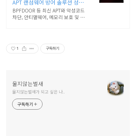
APT 랜섬웨어 방어 솔루션 성능
과 안정성이 검증된 벤더
BPFDOOR 등 최신 APT와 악성코드
차단, 안티맬웨어, 메모리 보호 및 보
안
1
구독하기
울지않는벌새
울지않는벌새가 되고 싶은 나..
구독하기