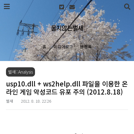
본문 바로가기
울지않는벌새
홈
미디어로그
방명록
벌새::Analysis
usp10.dll + ws2help.dll 파일을 이용한 온
라인 게임 악성코드 유포 주의 (2012.8.18)
벌새
2012. 8. 18. 22:26