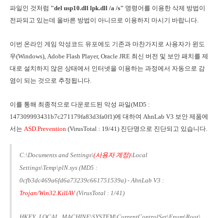
파일인 것처럼
"del usp10.dll lpk.dll /a /s"
명령어를 이용한 삭제 방법이
전파되고 있는데 올바른 방법이 아니므로 이용하지 마시기 바랍니다.
이번 온라인 게임 악성코드 유포에도 기존과 마찬가지로 사용자가 윈도
우(Windows), Adobe Flash Player, Oracle JRE 최신 버전 및 보안 패치를 제
대로 설치하지 않은 상태에서 인터넷을 이용하는 과정에서 자동으로 감
염이 되는 것으로 추정됩니다.
이를 통해 최종적으로 다운로드된 악성 파일(MD5 :
147309993431b7c271179fa83d3fa0f1)에 대하여 AhnLab V3 보안 제품에
서는
ASD.Prevention
(VirusTotal : 19/41) 진단명으로 진단되고 있습니다.
C:\Documents and Settings\
(사용자 계정)
\Local
Settings\Temp\plN.sys (MD5 :
0cfb3dc469a6fd6a73239c661751539a) - AhnLab V3 :
Trojan/Win32.KillAV
(VirusTotal : 1/41)
HKEY_LOCAL_MACHINE\SYSTEM\CurrentControlSet\Enum\Root\