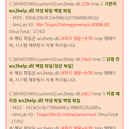
C:\WINDOWS\system32\ws2help.dll.
2Z8r
.tmp
:: 기존의
ws2help.dll 악성 파일 백업 파일
- MD5 : 9358c03b9113ef04b1d279d8f8fd932d
- AhnLab V3 :
Win-Trojan/Onlinegamehack.80896.BE
(VirusTotal : 17/42)
※ 해당 파일은 ws2help.dll.
(4자리 영문+숫자)
.tmp 형태이
며, 시스템 재부팅시 삭제 처리됩니다.
C:\WINDOWS\system32\ws2help.dll.
E6xH
.tmp
:: 감염 전
ws2help.dll 백업 파일(정상 파일)
※ 해당 파일은 ws2help.dll.
(4자리 영문+숫자)
.tmp 형태이
며, 시스템 재부팅시 삭제 처리됩니다.
C:\WINDOWS\system32\ws2help.dll.
pWJ7
.tmp
:: 이중 패
치된 ws2help.dll 악성 파일 백업 파일
- MD5 : 1423e5c0e7760dd941c998831352d05a
- AhnLab V3 :
Trojan/Win32.OnlineGameHack
(VirusTotal
: 17/41)
※ 해당 파일은 ws2help.dll.
(4자리 영문+숫자)
.tmp 형태이