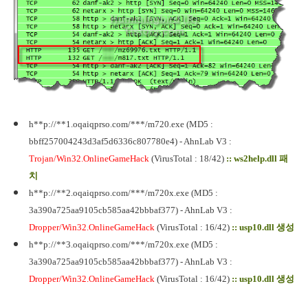
h**p://**1.oqaiqprso.com/***/m720.exe (MD5 :
bbff257004243d3af5d6336c807780e4) - AhnLab V3 :
Trojan/Win32.OnlineGameHack
(VirusTotal : 18/42)
:: ws2help.dll 패
치
h**p://**2.oqaiqprso.com/***/m720x.exe (MD5 :
3a390a725aa9105cb585aa42bbbaf377) - AhnLab V3 :
Dropper/Win32.OnlineGameHack
(VirusTotal : 16/42)
:: usp10.dll 생성
h**p://**3.oqaiqprso.com/***/m720x.exe (MD5 :
3a390a725aa9105cb585aa42bbbaf377) - AhnLab V3 :
Dropper/Win32.OnlineGameHack
(VirusTotal : 16/42)
:: usp10.dll 생성