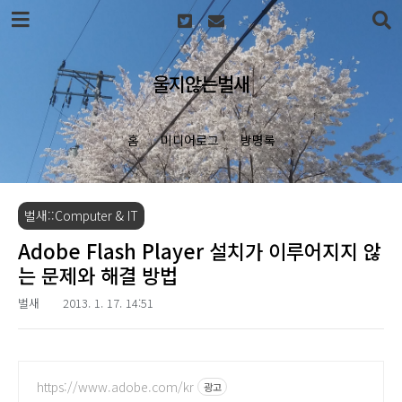
본문 바로가기
울지않는벌새
홈
미디어로그
방명록
벌새::Computer & IT
Adobe Flash Player 설치가 이루어지지 않
는 문제와 해결 방법
벌새
2013. 1. 17. 14:51
https://www.adobe.com/kr
광고