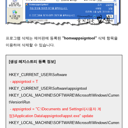
프로그램 삭제는 제어판에 등록된
"homeappsigntool"
삭제 항목을
이용하여 삭제할 수 있습니다.
[생성 레지스트리 등록 정보]
HKEY_CURRENT_USER\Software
- appsigntool = T
HKEY_CURRENT_USER\Software\appsigntool
HKEY_LOCAL_MACHINE\SOFTWARE\Microsoft\Windows\Curren
tVersion\Run
- appsigntool = "C:\Documents and Settings\(사용자 계
정)\Application Data\appsigntool\appst.exe" update
HKEY_LOCAL_MACHINE\SOFTWARE\Microsoft\Windows\Curren