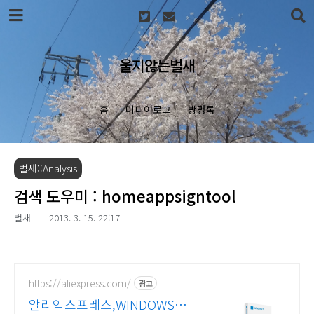
본문 바로가기
울지않는벌새
홈
미디어로그
방명록
벌새::Analysis
검색 도우미 : homeappsigntool
벌새
2013. 3. 15. 22:17
https://aliexpress.com/
광고
알리익스프레스,WINDOWS