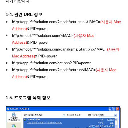
시기 바랍니다.
1-4. 관련 URL 정보
h**p://app.****solution.com/?modeAct=install&iMAC=
(사용자 Mac
Address)
&iPID=power
h**p://mobil.****solution.com/?iMAC=
(사용자 Mac
Address)
&iPID=power
h**p://mobil.****solution.com/danal/sms/Start.php?iMAC=
(사용자
Mac Address)
&iPID=power
h**p://app.****solution.com/opt.php?iPID=power
h**p://app.****solution.com/?modeAct=run&iMAC=
(사용자 Mac
Address)
&iPID=power
1-5. 프로그램 삭제 정보