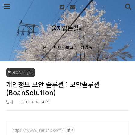
본문 바로가기
울지않는벌새
홈
미디어로그
방명록
벌새::Analysis
개인정보 보안 솔루션 : 보안솔루션
(BoanSolution)
벌새
2013. 4. 4. 14:29
https://www.jiransnc.com/
광고