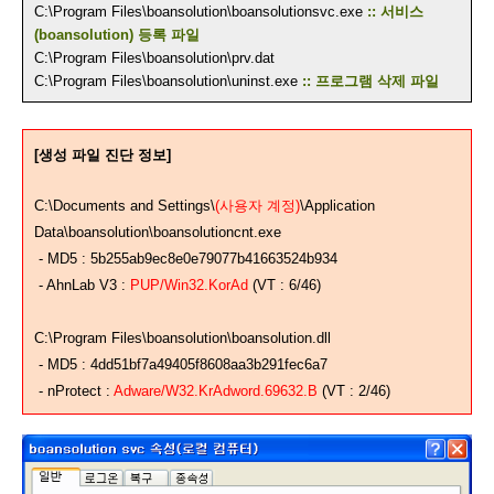
C:\Program Files\boansolution\boansolutionsvc.exe
:: 서비스
(boansolution) 등록 파일
C:\Program Files\boansolution\prv.dat
C:\Program Files\boansolution\uninst.exe
:: 프로그램 삭제 파일
[생성 파일 진단 정보
]
C:\Documents and Settings\
(사용자 계정)
\Application
Data\boansolution\boansolutioncnt.exe
- MD5 : 5b255ab9ec8e0e79077b41663524b934
- AhnLab V3 :
PUP/Win32.KorAd
(VT : 6/46)
C:\Program Files\boansolution\boansolution.dll
- MD5 : 4dd51bf7a49405f8608aa3b291fec6a7
- nProtect :
Adware/W32.KrAdword.69632.B
(VT : 2/46)