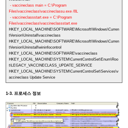
- vaccineclass main = C:\Program
Files\vaccineclass\vaccineclassu.exe /8L
- vaccineclassstart.exe = C:\Program
Files\vaccineclass\vaccineclassstart.exe
HKEY_LOCAL_MACHINE\SOFTWARE\Microsoft\Windows\Curren
tVersion\Uninstall\vaccineclass
HKEY_LOCAL_MACHINE\SOFTWARE\Microsoft\Windows\Curren
tVersion\Uninstall\wininfocontrol
HKEY_LOCAL_MACHINE\SOFTWARE\vaccineclass
HKEY_LOCAL_MACHINE\SYSTEM\CurrentControlSet\Enum\Roo
t\LEGACY_VACCINECLASS_UPDATE_SERVICE
HKEY_LOCAL_MACHINE\SYSTEM\CurrentControlSet\Services\v
accineclass Update Service
1-3. 프로세스 정보