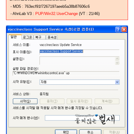
- MD5 : 763ecf91f7267197aeeb5a38b87606c6
- AhnLab V3 :
PUP/Win32.UserChange
(VT : 21/46)