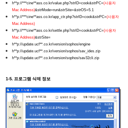
h**p://***cine**ass.co.kr/value.php?strID=cook&strPC=
(사용자
Mac Address)
&strMode=run&strSite=&strOS=5.1
h**p://***cine**ass.co.kr/app_ctr.php?strID=cook&strPC=
(사용자
Mac Address)
h**p://***cine**ass.co.kr/settle.php?strID=cook&strPC=
(사용자
Mac Address)
&strSite=
h**p://update.ucf**.co.kr/version/sophos/engine
h**p://update.ucf**.co.kr/version/sophos/sav_ides.zip
h**p://update.ucf**.co.kr/version/sophos/sav32cli.zip
1-5. 프로그램 삭제 정보