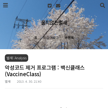
본문 바로가기
울지않는벌새
홈
미디어로그
방명록
벌새::Analysis
악성코드 제거 프로그램 : 백신클래스
(VaccineClass)
벌새
2013. 4. 30. 21:40