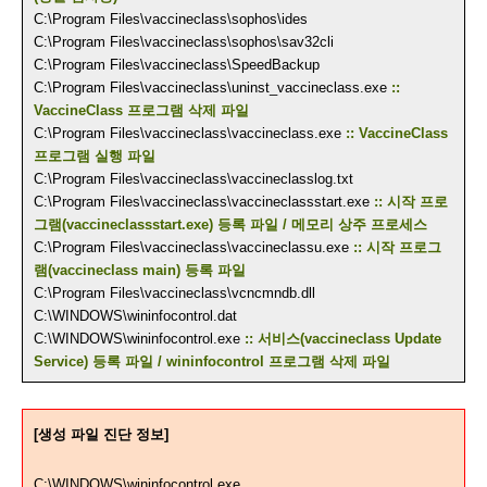
C:\Program Files\vaccineclass\sophos\ides
C:\Program Files\vaccineclass\sophos\sav32cli
C:\Program Files\vaccineclass\SpeedBackup
C:\Program Files\vaccineclass\uninst_vaccineclass.exe
::
VaccineClass 프로그램 삭제 파일
C:\Program Files\vaccineclass\vaccineclass.exe
:: VaccineClass
프로그램 실행 파일
C:\Program Files\vaccineclass\vaccineclasslog.txt
C:\Program Files\vaccineclass\vaccineclassstart.exe
:: 시작 프로
그램(vaccineclassstart.exe) 등록 파일 / 메모리 상주 프로세스
C:\Program Files\vaccineclass\vaccineclassu.exe
:: 시작 프로그
램(vaccineclass main) 등록 파일
C:\Program Files\vaccineclass\vcncmndb.dll
C:\WINDOWS\wininfocontrol.dat
C:\WINDOWS\wininfocontrol.exe
:: 서비스(vaccineclass Update
Service) 등록 파일 / wininfocontrol 프로그램 삭제 파일
[생성 파일 진단 정보]
C:\WINDOWS\wininfocontrol.exe