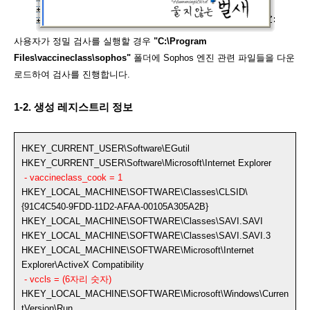
사용자가 정밀 검사를 실행할 경우
"C:\Program
Files\vaccineclass\sophos"
폴더에 Sophos 엔진 관련 파일들을 다운
로드하여 검사를 진행합니다.
1-2. 생성 레지스트리 정보
HKEY_CURRENT_USER\Software\EGutil
HKEY_CURRENT_USER\Software\Microsoft\Internet Explorer
- vaccineclass_cook = 1
HKEY_LOCAL_MACHINE\SOFTWARE\Classes\CLSID\
{91C4C540-9FDD-11D2-AFAA-00105A305A2B}
HKEY_LOCAL_MACHINE\SOFTWARE\Classes\SAVI.SAVI
HKEY_LOCAL_MACHINE\SOFTWARE\Classes\SAVI.SAVI.3
HKEY_LOCAL_MACHINE\SOFTWARE\Microsoft\Internet
Explorer\ActiveX Compatibility
- vccls = (6자리 숫자)
HKEY_LOCAL_MACHINE\SOFTWARE\Microsoft\Windows\Curren
tVersion\Run