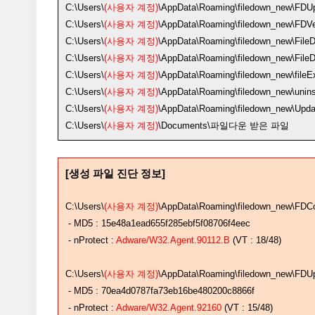
C:\Users\
(사용자 계정)
\AppData\Roaming\filedown_new\FD
C:\Users\
(사용자 계정)
\AppData\Roaming\filedown_new\FDVer
C:\Users\
(사용자 계정)
\AppData\Roaming\filedown_new\FileD
C:\Users\
(사용자 계정)
\AppData\Roaming\filedown_new\Fil
C:\Users\
(사용자 계정)
\AppData\Roaming\filedown_new\fileEx
C:\Users\
(사용자 계정)
\AppData\Roaming\filedown_new\unin
C:\Users\
(사용자 계정)
\AppData\Roaming\filedown_new\Upda
C:\Users\
(사용자 계정)
\Documents\파일다운 받은 파일
[생성 파일 진단 정보
]
C:\Users\
(사용자 계정)
\AppData\Roaming\filedown_new\FDCo
- MD5 : 15e48a1ead655f285ebf5f08706f4eec
- nProtect :
Adware/W32.Agent.90112.B
(VT : 18/48)
C:\Users\
(사용자 계정)
\AppData\Roaming\filedown_new\FDU
- MD5 : 70ea4d0787fa73eb16be480200c8866f
- nProtect :
Adware/W32.Agent.92160
(VT : 15/48)