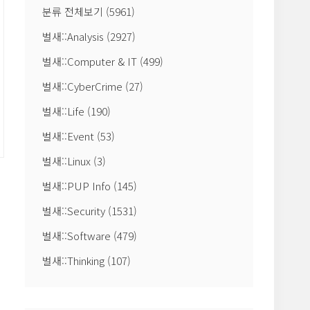
분류 전체보기
(5961)
벌새::Analysis
(2927)
벌새::Computer & IT
(499)
벌새::CyberCrime
(27)
벌새::Life
(190)
벌새::Event
(53)
벌새::Linux
(3)
벌새::PUP Info
(145)
벌새::Security
(1531)
벌새::Software
(479)
벌새::Thinking
(107)