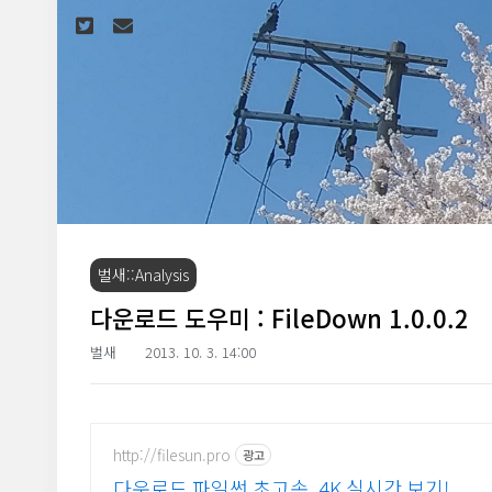
본문 바로가기
벌새::Analysis
다운로드 도우미 : FileDown 1.0.0.2
벌새
2013. 10. 3. 14:00
http://filesun.pro
광고
다운로드 파일썬 초고속, 4K 실시간 보기!