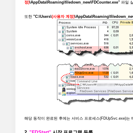
정)
\AppData\Roaming\filedown_new\FDCounter.exe"
파일 실
또한
"C:\Users\
(사용자 계정)
\AppData\Roaming\filedown_ne
해당 동작이 완료된 후에는 서비스 프로세스(FDUpSvc.exe)
2.
"FDStart"
시작 프로그램 등록