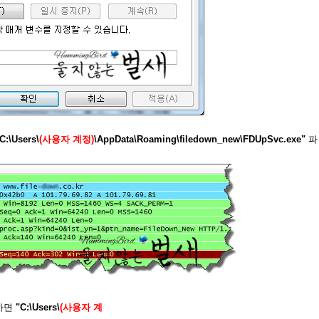
C:\Users\
(사용자 계정)
\AppData\Roaming\filedown_new\FDUpSvc.exe"
파
과하면
"C:\Users\
(사용자 계