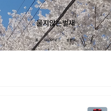
울지않는벌새
홈
미디어로그
방명록