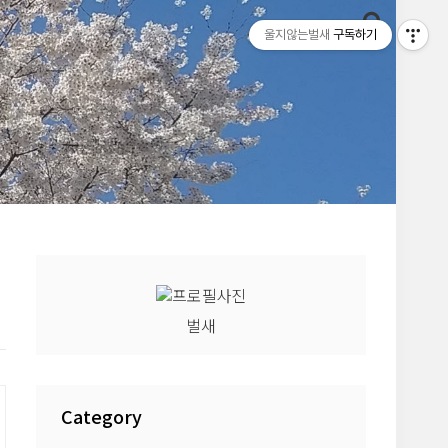
울지않는벌새
구독하기
벌새
Category