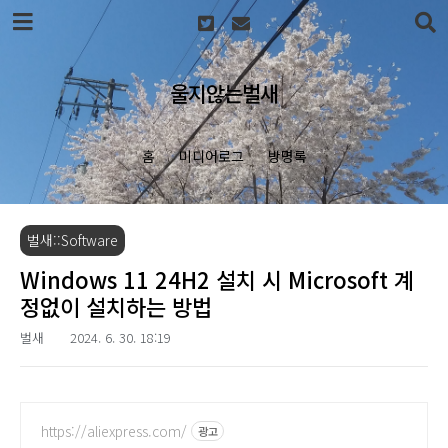
본문 바로가기
울지않는벌새
홈
미디어로그
방명록
벌새::Software
Windows 11 24H2 설치 시 Microsoft 계
정없이 설치하는 방법
벌새
2024. 6. 30. 18:19
https://aliexpress.com/
광고