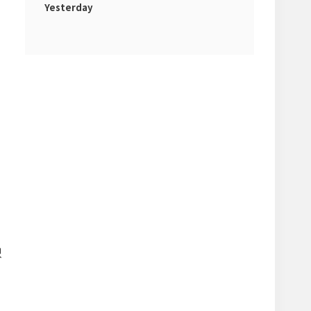
Yesterday
었