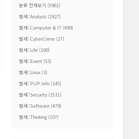
분류 전체보기
(5961)
벌새::Analysis
(2927)
벌새::Computer & IT
(499)
벌새::CyberCrime
(27)
벌새::Life
(190)
벌새::Event
(53)
벌새::Linux
(3)
벌새::PUP Info
(145)
벌새::Security
(1531)
벌새::Software
(479)
벌새::Thinking
(107)