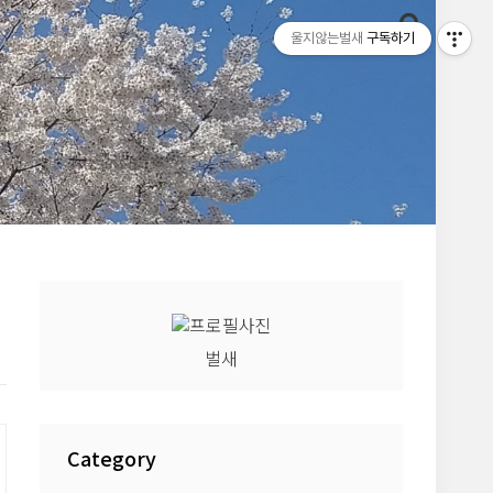
울지않는벌새
구독하기
벌새
Category