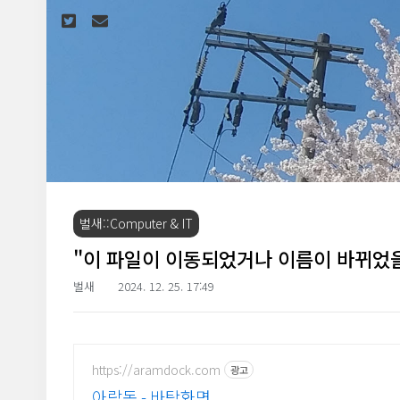
본문 바로가기
벌새::Computer & IT
"이 파일이 이동되었거나 이름이 바뀌었을
벌새
2024. 12. 25. 17:49
https://aramdock.com
광고
아람독 - 바탕화면