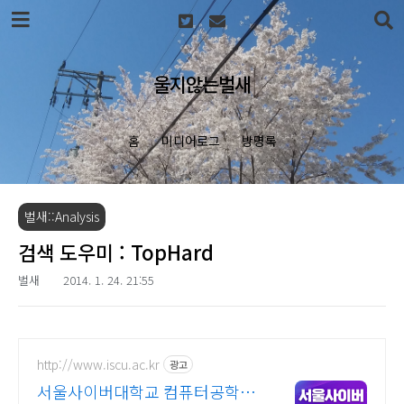
본문 바로가기
울지않는벌새
홈
미디어로그
방명록
벌새::Analysis
검색 도우미 : TopHard
벌새
2014. 1. 24. 21:55
http://www.iscu.ac.kr
광고
서울사이버대학교 컴퓨터공학과