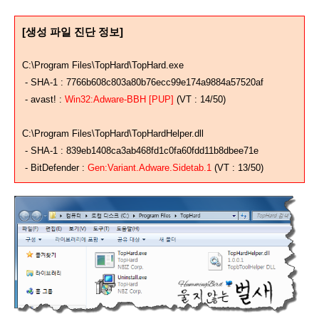
[생성 파일 진단 정보]
C:\Program Files\TopHard\TopHard.exe
- SHA-1 : 7766b608c803a80b76ecc99e174a9884a57520af
- avast! :
Win32:Adware-BBH [PUP]
(VT : 14/50)
C:\Program Files\TopHard\TopHardHelper.dll
- SHA-1 : 839eb1408ca3ab468fd1c0fa60fdd11b8dbee71e
- BitDefender :
Gen:Variant.Adware.Sidetab.1
(VT : 13/50)