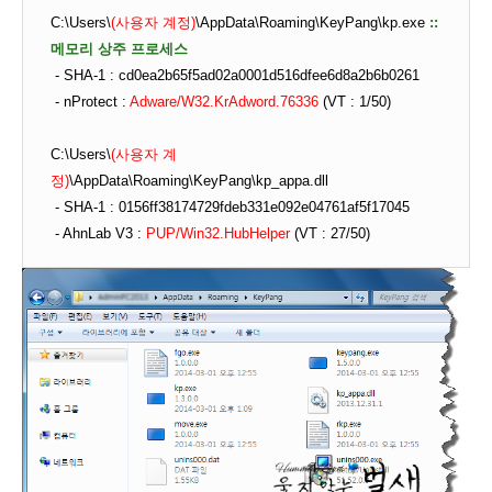
C:\Users\
(사용자 계정)
\AppData\Roaming\KeyPang\kp.exe
::
메모리 상주 프로세스
- SHA-1 : cd0ea2b65f5ad02a0001d516dfee6d8a2b6b0261
- nProtect :
Adware/W32.KrAdword.76336
(VT : 1/50)
C:\Users\
(사용자 계
정)
\AppData\Roaming\KeyPang\kp_appa.dll
- SHA-1 : 0156ff38174729fdeb331e092e04761af5f17045
- AhnLab V3 :
PUP/Win32.HubHelper
(VT : 27/50)