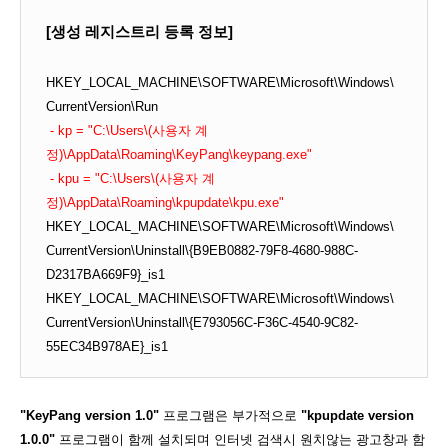
[생성 레지스트리 등록 정보]
HKEY_LOCAL_MACHINE\SOFTWARE\Microsoft\Windows\
CurrentVersion\Run
- kp = "C:\Users\(사용자 계
정)\AppData\Roaming\KeyPang\keypang.exe"
- kpu = "C:\Users\(사용자 계
정)\AppData\Roaming\kpupdate\kpu.exe"
HKEY_LOCAL_MACHINE\SOFTWARE\Microsoft\Windows\
CurrentVersion\Uninstall\{B9EB0882-79F8-4680-988C-
D2317BA669F9}_is1
HKEY_LOCAL_MACHINE\SOFTWARE\Microsoft\Windows\
CurrentVersion\Uninstall\{E793056C-F36C-4540-9C82-
55EC34B978AE}_is1
"KeyPang version 1.0"
프로그램은 부가적으로
"kpupdate version
1.0.0"
프로그램이 함께 설치되며 인터넷 검색시 원치않는 광고창과 함