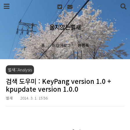
본문 바로가기
울지않는벌새
홈
미디어로그
방명록
벌새::Analysis
검색 도우미 : KeyPang version 1.0 +
kpupdate version 1.0.0
벌새
2014. 3. 1. 15:56