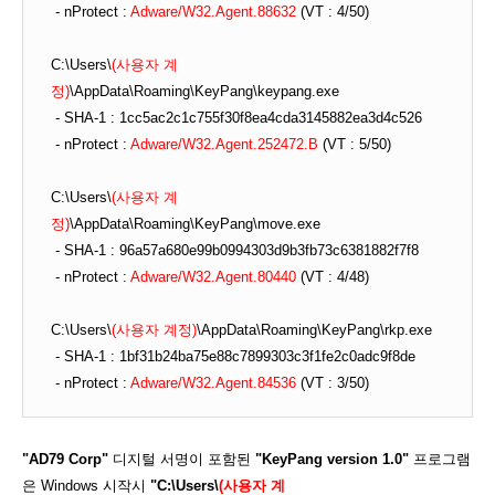
- nProtect :
Adware/W32.Agent.88632
(VT : 4/50)
C:\Users\
(사용자 계
정)
\AppData\Roaming\KeyPang\keypang.exe
- SHA-1 : 1cc5ac2c1c755f30f8ea4cda3145882ea3d4c526
- nProtect :
Adware/W32.Agent.252472.B
(VT : 5/50)
C:\Users\
(사용자 계
정)
\AppData\Roaming\KeyPang\move.exe
- SHA-1 : 96a57a680e99b0994303d9b3fb73c6381882f7f8
- nProtect :
Adware/W32.Agent.80440
(VT : 4/48)
C:\Users\
(사용자 계정)
\AppData\Roaming\KeyPang\rkp.exe
- SHA-1 : 1bf31b24ba75e88c7899303c3f1fe2c0adc9f8de
- nProtect :
Adware/W32.Agent.84536
(VT : 3/50)
"AD79 Corp"
디지털 서명이 포함된
"KeyPang version 1.0"
프로그램
은 Windows 시작시
"C:\Users\
(사용자 계