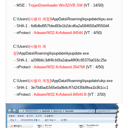
- MSE :
TrojanDownloader:Win32/VB.SW
(VT : 14/50)
C:\Users\
(사용자 계정)
\AppData\Roaming\kpupdate\kpu.exe
- SHA-1 : 6d6dbd957fded93e1b2dcd6a2a584650a0f550d4
- nProtect :
Adware/W32.KrAdword.84544
(VT : 4/50)
C:\Users\
(사용자 계
정)
\AppData\Roaming\kpupdate\kpupdate.exe
- SHA-1 : a208b6c3df4fcb5fa2aba48f0fc85370a016c25e
- nProtect :
Adware/W32.KrAdword.264768
(VT : 4/50)
C:\Users\
(사용자 계정)
\AppData\Roaming\kpupdate\ukp.exe
- SHA-1 : 3e70d0ad1565e0a9b4cff7d2435b8fea1b361cc1
- nProtect :
Adware/W32.KrAdword.84544.B
(VT : 2/50)