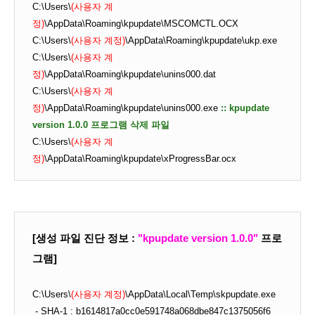
C:\Users\
(사용자 계
정)
\AppData\Roaming\kpupdate\MSCOMCTL.OCX
C:\Users\
(사용자 계정)
\AppData\Roaming\kpupdate\ukp.exe
C:\Users\
(사용자 계
정)
\AppData\Roaming\kpupdate\unins000.dat
C:\Users\
(사용자 계
정)
\AppData\Roaming\kpupdate\unins000.exe
:: kpupdate
version 1.0.0 프로그램 삭제 파일
C:\Users\
(사용자 계
정)
\AppData\Roaming\kpupdate\xProgressBar.ocx
[생성 파일 진단 정보 :
"
kpupdate version 1.0.0"
프로
그램]
C:\Users\
(사용자 계정)
\AppData\Local\Temp\skpupdate.exe
- SHA-1 : b1614817a0cc0e591748a068dbe847c1375056f6