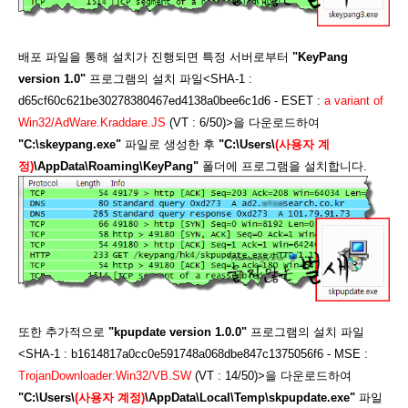
배포 파일을 통해 설치가 진행되면 특정 서버로부터
"KeyPang
version 1.0"
프로그램의 설치 파일<SHA-1 :
d65cf60c621be30278380467ed4138a0bee6c1d6 - ESET :
a variant of
Win32/AdWare.Kraddare.JS
(VT : 6/50)>을 다운로드하여
"C:\skeypang.exe"
파일로 생성한 후
"C:\Users\
(사용자 계
정)
\AppData\Roaming\KeyPang"
폴더에 프로그램을 설치합니다.
또한 추가적으로
"kpupdate version 1.0.0"
프로그램의 설치 파일
<SHA-1 : b1614817a0cc0e591748a068dbe847c1375056f6 - MSE :
TrojanDownloader:Win32/VB.SW
(VT : 14/50)>을 다운로드하여
"C:\Users\
(사용자 계정)
\AppData\Local\Temp\skpupdate.exe"
파일