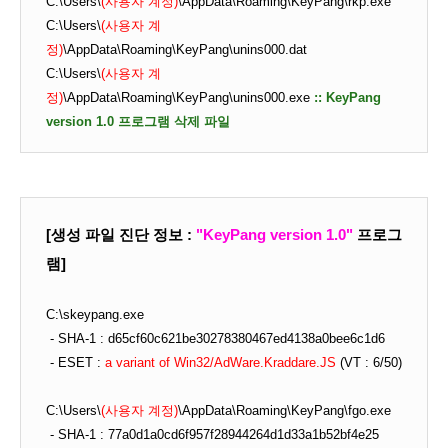
C:\Users\
(사용자 계정)
\AppData\Roaming\KeyPang\rkp.exe
C:\Users\
(사용자 계
정)
\AppData\Roaming\KeyPang\unins000.dat
C:\Users\
(사용자 계
정)
\AppData\Roaming\KeyPang\unins000.exe
:: KeyPang
version 1.0 프로그램 삭제 파일
[생성 파일 진단 정보 :
"KeyPang version 1.0"
프로그
램
]
C:\skeypang.exe
- SHA-1 : d65cf60c621be30278380467ed4138a0bee6c1d6
- ESET :
a variant of Win32/AdWare.Kraddare.JS
(VT : 6/50)
C:\Users\
(사용자 계정)
\AppData\Roaming\KeyPang\fgo.exe
- SHA-1 : 77a0d1a0cd6f957f28944264d1d33a1b52bf4e25