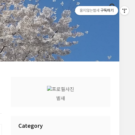
울지않는벌새
구독하기
벌새
Category