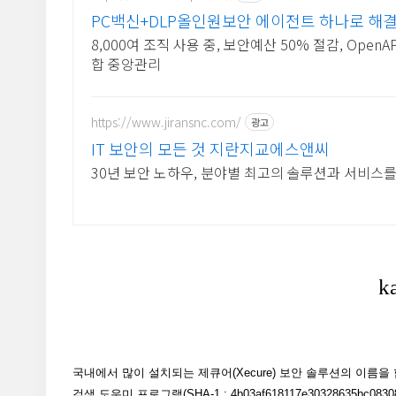
PC백신+DLP올인원보안 에이전트 하나로 해
8,000여 조직 사용 중, 보안예산 50% 절감, O
합 중앙관리
https://www.jiransnc.com/
광고
IT 보안의 모든 것 지란지교에스앤씨
30년 보안 노하우, 분야별 최고의 솔루션과 서비스
국내에서 많이 설치되는 제큐어(Xecure) 보안 솔루션의 이
검색 도우미 프로그램(SHA-1 : 4b03af618117e30328635bc0