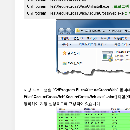
C:\Program Files\XecureCrossWeb\UnInstall.exe
:: 프로그램
C:\Program Files\XecureCrossWeb\XecureCrossWeb.exe
:
해당 프로그램은
"C:\Program Files\XecureCrossWeb"
폴더에 
Files\XecureCrossWeb\XecureCrossWeb.exe" -start]
파일(SH
등록하여 자동 실행되도록 구성되어 있습니다.