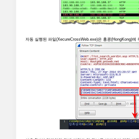
자동 실행된 파일(XecureCrossWeb.exe)은 홍콩(HongKo