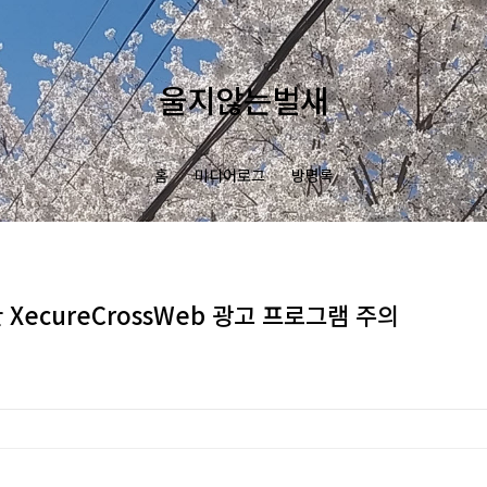
울지않는벌새
홈
미디어로그
방명록
 XecureCrossWeb 광고 프로그램 주의