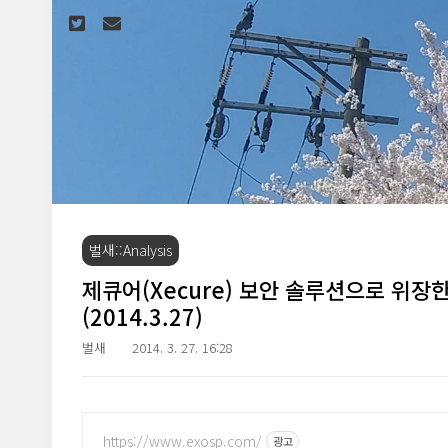
본문 바로가기
벌새::Analysis
제큐어(Xecure) 보안 솔루션으로 위장한
(2014.3.27)
벌새
2014. 3. 27. 16:28
https://www.exosp.com/
광고