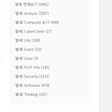
분류 전체보기
(5961)
벌새::Analysis
(2927)
벌새::Computer & IT
(499)
벌새::CyberCrime
(27)
벌새::Life
(190)
벌새::Event
(53)
벌새::Linux
(3)
벌새::PUP Info
(145)
벌새::Security
(1531)
벌새::Software
(479)
벌새::Thinking
(107)