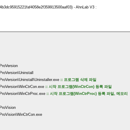
3d4b3dc95915221faf4058e2f359913500aaf03) - AhnLab V3 :
ProVersion
roVersion\Uninstall
oVersion\Uninstall\Uninstaller.exe
:: 프로그램 삭제 파일
ProVersion\WinCtrCon.exe
:: 시작 프로그램(WinCtrCon) 등록 파일
ProVersion\WinCtrProc.exe
:: 시작 프로그램(WinCtrProc) 등록 파일, 메모리
ProVision
ProVision\WinCtrCon.exe