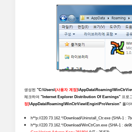
생성된
"C:\Users\
(사용자 계정)
\AppData\Roaming\WinCtrVie
체크하여
"Internet Explorer Distribution Of Earnings"
프로그
정)
\AppData\Roaming\WinCtrView\Engin\ProVersion"
폴더에
h**p://220.73.162.*/Download/Uninstall_Ctr.exe (SHA-1 
h**p://220.73.162.*/Download/WinCtrCon.exe (SHA-1 : de9