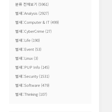
분류 전체보기
(5961)
벌새::Analysis
(2927)
벌새::Computer & IT
(499)
벌새::CyberCrime
(27)
지
벌새::Life
(190)
벌새::Event
(53)
벌새::Linux
(3)
벌새::PUP Info
(145)
벌새::Security
(1531)
벌새::Software
(479)
벌새::Thinking
(107)