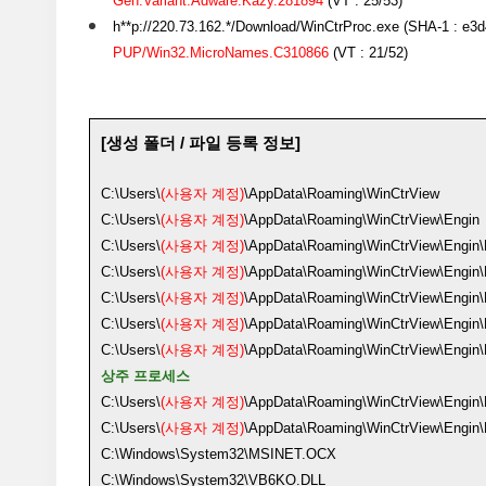
Gen:Variant.Adware.Kazy.281894
(VT : 25/53)
h**p://220.73.162.*/Download/WinCtrProc.exe (SHA-1 : e
PUP/Win32.MicroNames.C310866
(VT : 21/52)
[생성 폴더 / 파일 등록 정보]
C:\Users\
(사용자 계정)
\AppData\Roaming\WinCtrView
C:\Users\
(사용자 계정)
\AppData\Roaming\WinCtrView\Engin
C:\Users\
(사용자 계정)
\AppData\Roaming\WinCtrView\Engin\
C:\Users\
(사용자 계정)
\AppData\Roaming\WinCtrView\Engin\P
C:\Users\
(사용자 계정)
\AppData\Roaming\WinCtrView\Engin\Pr
C:\Users\
(사용자 계정)
\AppData\Roaming\WinCtrView\Engin\
C:\Users\
(사용자 계정)
\AppData\Roaming\WinCtrView\Engin\
상주 프로세스
C:\Users\
(사용자 계정)
\AppData\Roaming\WinCtrView\Engin\
C:\Users\
(사용자 계정)
\AppData\Roaming\WinCtrView\Engin\
C:\Windows\System32\MSINET.OCX
C:\Windows\System32\VB6KO.DLL