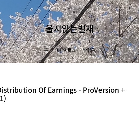
울지않는벌새
홈
미디어로그
방명록
tribution Of Earnings - ProVersion +
1)