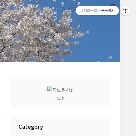
울지않는벌새
구독하기
벌새
Category