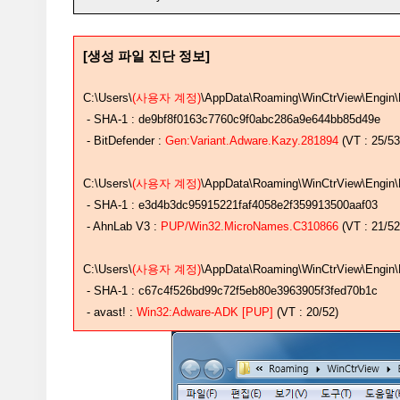
[생성 파일 진단 정보]
C:\Users\
(사용자 계정)
\AppData\Roaming\WinCtrView\Engin\
- SHA-1 : de9bf8f0163c7760c9f0abc286a9e644bb85d49e
- BitDefender :
Gen:Variant.Adware.Kazy.281894
(VT : 25/53
C:\Users\
(사용자 계정)
\AppData\Roaming\WinCtrView\Engin\
- SHA-1 : e3d4b3dc95915221faf4058e2f359913500aaf03
- AhnLab V3 :
PUP/Win32.MicroNames.C310866
(VT : 21/52
C:\Users\
(사용자 계정)
\AppData\Roaming\WinCtrView\Engin\
- SHA-1 : c67c4f526bd99c72f5eb80e3963905f3fed70b1c
- avast! :
Win32:Adware-ADK [PUP]
(VT : 20/52)