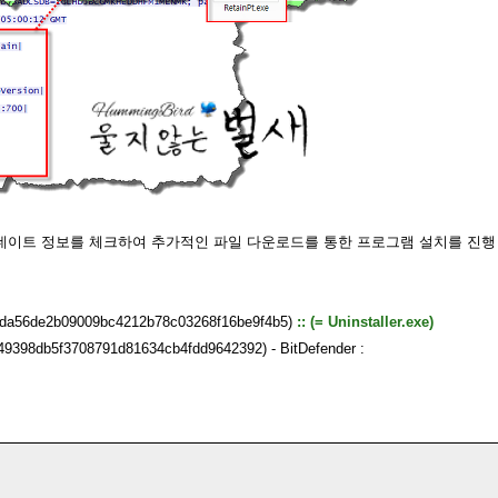
에서 업데이트 정보를 체크하여 추가적인 파일 다운로드를 통한 프로그램 설치를 진행
: 7bda56de2b09009bc4212b78c03268f16be9f4b5)
:: (= Uninstaller.exe)
649398db5f3708791d81634cb4fdd9642392) - BitDefender :