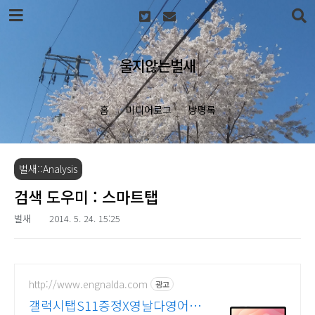
본문 바로가기
울지않는벌새
홈
미디어로그
방명록
벌새::Analysis
검색 도우미 : 스마트탭
벌새
2014. 5. 24. 15:25
http://www.engnalda.com
광고
갤럭시탭S11증정X영날다영어