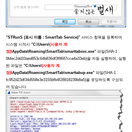
"STRunS (표시 이름 : SmartTab Service)"
서비스 항목을 등록하여
시스템 시작시
"C:\Users\
(사용자 계
정)
\AppData\Roaming\SmartTab\smarttabsvc.exe"
파일(SHA-1 :
0bfec2dd33aed853c64b836df3f8687cca4a33eb)을 자동 실행하며, 실행
된 파일은
"C:\Users\
(사용자 계
정)
\AppData\Roaming\SmartTab\smarttabup.exe"
파일(SHA-1 :
fc952d23df34d558e3e3155bfb4f28818239b8a5)을 로딩하도록 구성되
어 있습니다.