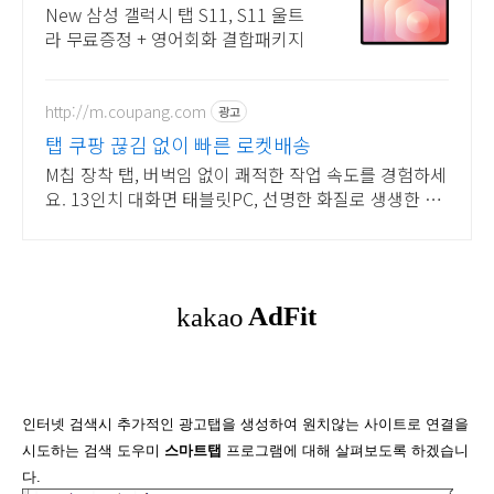
WI-FI, 5G 모델 출시
New 삼성 갤럭시 탭 S11, S11 울트
라 무료증정 + 영어회화 결합패키지
http://m.coupang.com
광고
탭 쿠팡 끊김 없이 빠른 로켓배송
M칩 장착 탭, 버벅임 없이 쾌적한 작업 속도를 경험하세
요. 13인치 대화면 태블릿PC, 선명한 화질로 생생한 감
동을 느껴보세요.
인터넷 검색시 추가적인 광고탭을 생성하여 원치않는 사이트로 연결을
시도하는 검색 도우미
스마트탭
프로그램에 대해 살펴보도록 하겠습니
다.