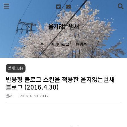
본문 바로가기
울지않는벌새
홈
미디어로그
방명록
벌새::Life
반응형 블로그 스킨을 적용한 울지않는벌새
블로그 (2016.4.30)
벌새
2016. 4. 30. 20:17