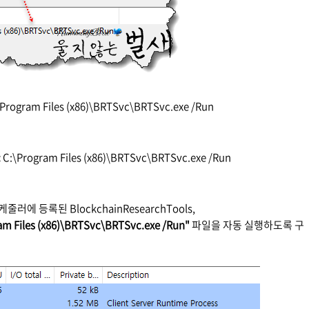
Program Files (x86)\BRTSvc\BRTSvc.exe /Run
:
C:\Program Files (x86)\BRTSvc\BRTSvc.exe /Run
 등록된 BlockchainResearchTools,
am Files (x86)\BRTSvc\BRTSvc.exe /Run"
파일을 자동 실행하도록 구