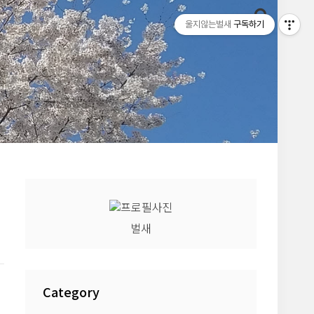
울지않는벌새
구독하기
벌새
Category