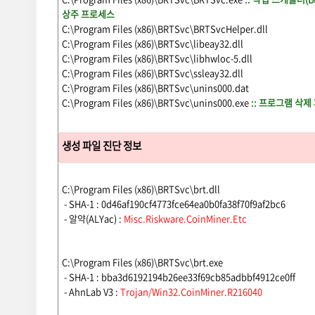
상주 프로세스
C:\Program Files (x86)\BRTSvc\BRTSvcHelper.dll
C:\Program Files (x86)\BRTSvc\libeay32.dll
C:\Program Files (x86)\BRTSvc\libhwloc-5.dll
C:\Program Files (x86)\BRTSvc\ssleay32.dll
C:\Program Files (x86)\BRTSvc\unins000.dat
C:\Program Files (x86)\BRTSvc\unins000.exe
:: 프로그램 삭제
생성 파일 진단 정보
C:\Program Files (x86)\BRTSvc\brt.dll
- SHA-1 : 0d46af190cf4773fce64ea0b0fa38f70f9af2bc6
- 알약(ALYac) :
Misc.Riskware.CoinMiner.Etc
C:\Program Files (x86)\BRTSvc\brt.exe
- SHA-1 : bba3d6192194b26ee33f69cb85adbbf4912ce0ff
- AhnLab V3 :
Trojan/Win32.CoinMiner.R216040