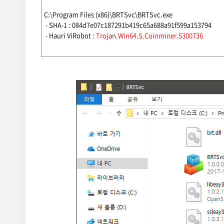
C:\Program Files (x86)\BRTSvc\BRTSvc.exe
- SHA-1 : 084d7e07c187291b419c65a688a91f599a153794
- Hauri ViRobot :
Trojan.Win64.S.Coinminer.5300736