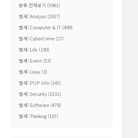
분류 전체보기
(5961)
벌새::Analysis
(2927)
벌새::Computer & IT
(499)
벌새::CyberCrime
(27)
벌새::Life
(190)
벌새::Event
(53)
벌새::Linux
(3)
벌새::PUP Info
(145)
벌새::Security
(1531)
벌새::Software
(479)
벌새::Thinking
(107)