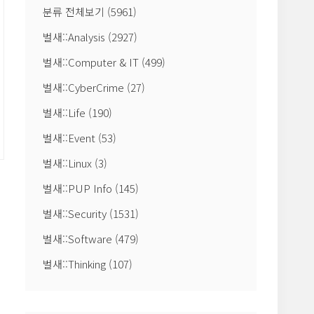
분류 전체보기
(5961)
벌새::Analysis
(2927)
벌새::Computer & IT
(499)
벌새::CyberCrime
(27)
벌새::Life
(190)
벌새::Event
(53)
벌새::Linux
(3)
벌새::PUP Info
(145)
벌새::Security
(1531)
벌새::Software
(479)
벌새::Thinking
(107)