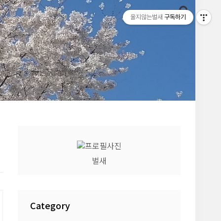
울지않는벌새
구독하기
벌새
Category