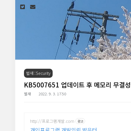
본문 바로가기
벌새::Security
KB5007651 업데이트 후 메모리 무결성
벌새
2022. 9. 3. 17:50
http://프로그램개발.com
광고
개인프로그램 개발의뢰 밝은터