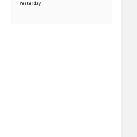
Yesterday
시