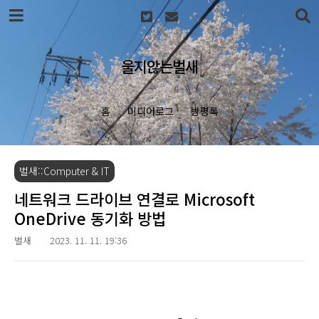
본문 바로가기
울지않는벌새
홈
미디어로그
방명록
벌새::Computer & IT
네트워크 드라이브 연결로 Microsoft
OneDrive 동기화 방법
벌새
2023. 11. 11. 19:36