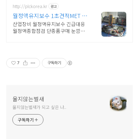
http://plckorea.kr
광고
월정액유지보수 1초견적MET 산
업자동화 장비판매수리보수
산업장비 월정액유지보수 긴급대응
월정액종합점검 단종품구매 눈깜짝1
초견적조회
7
구독하기
울지않는벌새
울지않는벌새가 되고 싶은 나..
구독하기