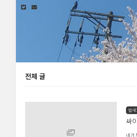
본문 바로가기
전체 글
벌새::
싸
내가 