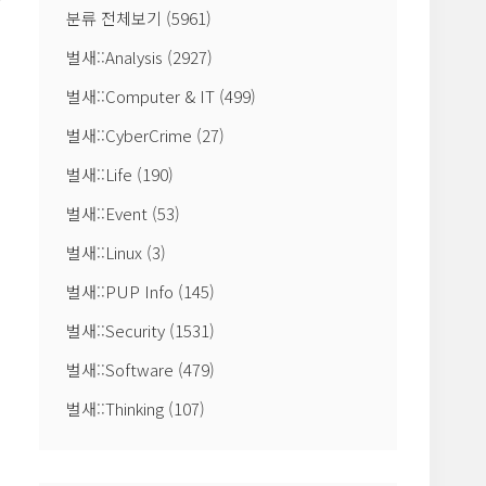
분류 전체보기
(5961)
이
벌새::Analysis
(2927)
이
벌새::Computer & IT
(499)
벌새::CyberCrime
(27)
지
벌새::Life
(190)
며
벌새::Event
(53)
벌새::Linux
(3)
벌새::PUP Info
(145)
벌새::Security
(1531)
벌새::Software
(479)
벌새::Thinking
(107)