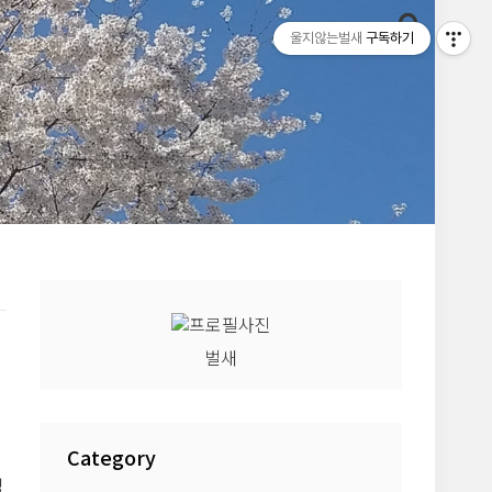
울지않는벌새
구독하기
벌새
Category
정