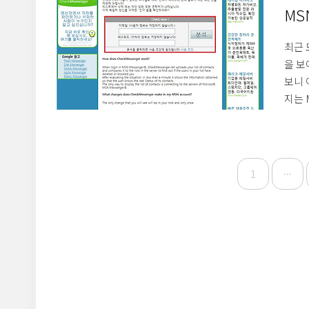
이용해
MS
최근 
을 보
보니 
지는 
니다.
킹 사
게 그
록의 
1
···
펴보아
외부에