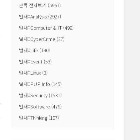
분류 전체보기
(5961)
벌새::Analysis
(2927)
벌새::Computer & IT
(499)
지
벌새::CyberCrime
(27)
벌새::Life
(190)
벌새::Event
(53)
벌새::Linux
(3)
벌새::PUP Info
(145)
벌새::Security
(1531)
된
벌새::Software
(479)
벌새::Thinking
(107)
을