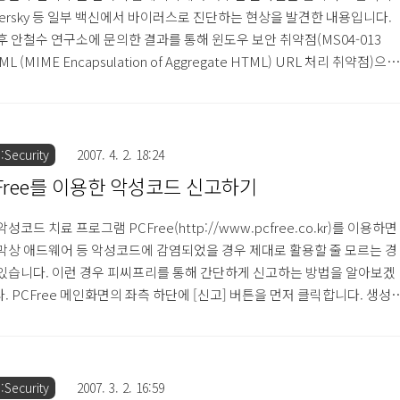
persky 등 일부 백신에서 바이러스로 진단하는 현상을 발견한 내용입니다.
후 안철수 연구소에 문의한 결과를 통해 윈도우 보안 취약점(MS04-013
L (MIME Encapsulation of Aggregate HTML) URL 처리 취약점)으로
일부 백신의 진단 가능성에 대한 답변을 들었습니다. 즉, 악성코드는 아니
단한다는 것은 진단 백신의 진단 방식의 문제가 아닐지 조심스럽게 생각됩
 1. 이 현상은 영문판 구글 검색이나 일본판 구글 검색에서는 일어나지 않는
로 확인했습니다. 2. 특수한 문자열 입력시 나온 검색 결과의 첫 페이지만
Security
2007. 4. 2. 18:24
spersky가 진단명(Exploit.HTML...
Free를 이용한 악성코드 신고하기
악성코드 치료 프로그램 PCFree(http://www.pcfree.co.kr)를 이용하면
막상 애드웨어 등 악성코드에 감염되었을 경우 제대로 활용할 줄 모르는 경
있습니다. 이런 경우 피씨프리를 통해 간단하게 신고하는 방법을 알아보겠
. PCFree 메인화면의 좌측 하단에 [신고] 버튼을 먼저 클릭합니다. 생성
기 폼에서 정보 전송 동의와 증상에 각각 체크를 하시고 추가 정보를 입력
. 그런 다음 확인을 누르시면 현재 자신의 컴퓨터 상태를 HijackThis를 통
작사로 보고가 됩니다. 그렇게 하여 차후 업데이트시에 치료 가능한 DB가
니다. 앞으로 피씨프리를 사용하시면서 생기는 문제는 간단한 신고기능
Security
2007. 3. 2. 16:59