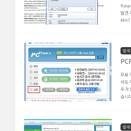
Kas
발견 
MHTM
인한 
만 진
니다.
현상으
벌새::
을 Ka
PC
무료 
서도 
우가 
습니다
신고하
합니다
해 제
추가됩
벌새::