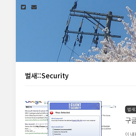
본문 바로가기
벌새::Security
벌새::
구글
이 내