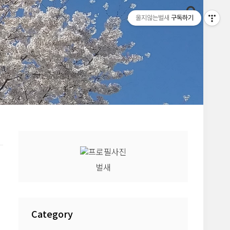
울지않는벌새
구독하기
벌새
Category