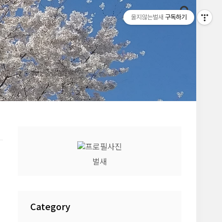
울지않는벌새
구독하기
벌새
Category