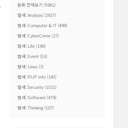
분류 전체보기
(5961)
,
벌새::Analysis
(2927)
사
벌새::Computer & IT
(499)
벌새::CyberCrime
(27)
벌새::Life
(190)
벌새::Event
(53)
벌새::Linux
(3)
벌새::PUP Info
(145)
벌새::Security
(1531)
벌새::Software
(479)
벌새::Thinking
(107)
사
으