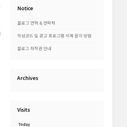
이
Notice
블로그 연혁 & 연락처
해
로
악성코드 및 광고 프로그램 삭제 문의 방법
을
블로그 저작권 안내
용
를
용
Archives
Visits
Today