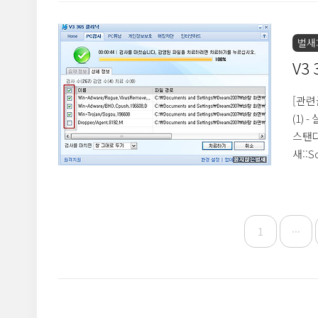
는 메
는 기
성화된
벌새:
검역소
V3
[관련글
(1) 
스탠다
새::S
2008
리 어
이번 
한 여
1
···