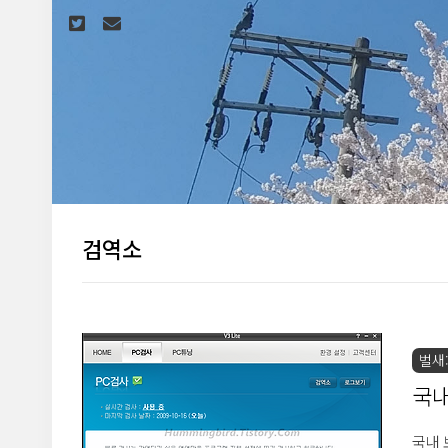
본문 바로가기
검역소
벌새:
국내 
국내 