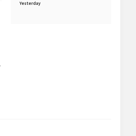
Yesterday
기
기
처