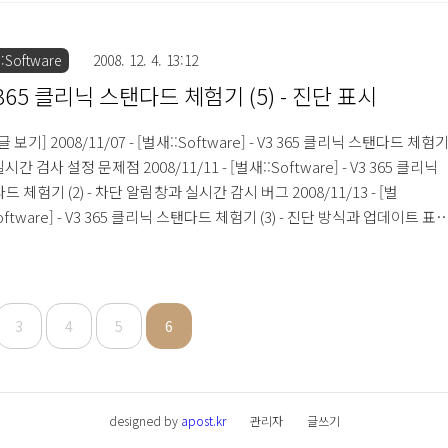
신저 프로그램을 통해 사용자간 주고받는 파일을 실시간으로 검사할 수 있
능입니다. 기본값으로 Daum, MSN, NateOn, Windows 메신저가 모두 활
 상태이므로 자신이 사용하는 메신저 항목을 선택하여 주시면 됩니다. ●
:Software
2008. 12. 4. 13:12
 설정 검역소란 보안제품이 특정 악..
 365 클리닉 스탠다드 체험기 (5) - 진단 표시
 보기] 2008/11/07 - [벌새::Software] - V3 365 클리닉 스탠다드 체험
- 실시간 검사 설정 문제점 2008/11/11 - [벌새::Software] - V3 365 클리닉
드 체험기 (2) - 차단 알림창과 실시간 감시 버그 2008/11/13 - [벌
oftware] - V3 365 클리닉 스탠다드 체험기 (3) - 진단 방식과 업데이트 표
/11/27 - [벌새::Software] - V3 365 클리닉 스탠다드 체험기 (4) - 진단과 
느 덧 V3 365 클리닉 스탠다드 제품을 사용한지 1개월이 지나고 있습니다.
시간에는 해당 제품이 악성코드를 진단하였을 때 표시되는 진단 표시에 관
러 가지를 살펴보도록 하겠습니다. V3..
3
4
5
6
designed by
apost.kr
관리자
글쓰기