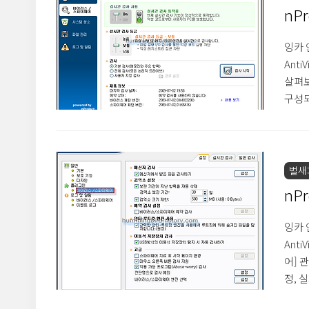
과 같
nPr
웨어
잉카 
Ant
살펴보
구성되
로 타
클릭할
실시간
진행하
벌새:
자는 
nPr
러스
잉카 
Anti
어] 
정, 
정 ●