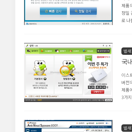
제품의
정밀 
로 나
하는 
시간에
메모리
우 시
벌새:
악성코
국내
기
이스트
버전의
제품에
3가지
감염
빠른 
항목을
로 검
벌새: