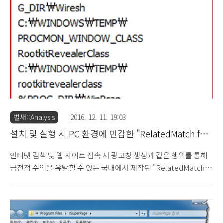
(Japan)에 서버가 존재하며, 추가적인 다수의 주소를 수집할 수 있
었습니다. 그런데 해당 불법 도박 조직이 운영하는 것으로 추정되는
안드로이드(Android) 기반 토렌트 다운로드 애플리케이션이 존재
하며, 트위터(Twitter)를 비롯한 다양한 방식으..
벌새::Analysis
2016. 12. 11. 19:03
설치 및 실행 시 PC 환경에 민감한 "RelatedMatch for
Windows" 광고 프로그램 주의 (2016.12.11)
인터넷 검색 및 웹 사이트 접속 시 광고창 생성과 같은 행위를 통해
금전적 수익을 유발할 수 있는 국내에서 제작된 "RelatedMatch
for Windows" 광고 프로그램(SHA-1 :
607528db0bf349e0f359d123eb90f61131dc8431 -
BitDefender : Adware.GenericKD.3671942)에 대해 살펴보도록
하겠습니다. 해당 광고 프로그램은 2016년 11월 초부터 유포된 것