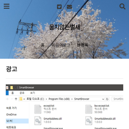
본문 바로가기
울지않는벌새
홈
미디어로그
방명록
광고