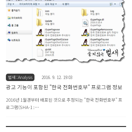
으로 추정되며, 기존의 Donkey CORP., INSAFE, JDK 디지털 서
명이 포함된 광고 프로그램을 운영하던 조직이 제작한 것으로 확인
되고 있습니다. 특히 해당 유포 조직은 광고 프로그램 설치 PC 환경
을 체크하여 SystemBiosVersion, Autoruns, DebugVi..
벌새::Analysis
2016. 9. 12. 19:03
광고 기능이 포함된 "한국 전화번호부" 프로그램 정보
2016년 1월경부터 배포된 것으로 추정되는 "한국 전화번호부" 프
로그램(SHA-1 :
e62002dd4eb648c5ad2f9d68323634c7a8995b27 - Microsoft :
Program:Win32/Hadsruda!bit) 설치 시 내부에 포함된 광고 기능
을 통해 인터넷 검색 시 광고탭이 자동으로 생성되는 기능이 있는 것