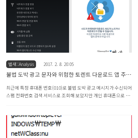
174d16db6f5c2760842168829a2f51963a2309d9 - Kaspersky :
not-a-virus:RiskTool.Win32.HackKMS.i) 압축 파일 내부..
벌새::Analysis
2017. 2. 8. 20:05
불법 도박 광고 문자와 위험한 토렌트 다운로드 앱 주의
(2017.2.8)
최근에 특정 휴대폰 번호(010)로 불법 도박 광고 메시지가 수신되어
스팸 전화번호 검색 서비스로 조회해 보았지만 개인 휴대폰으로 추
정되기에 호기심에 추가적인 조사를 진행해 보았습니다. 문자 메시
지에 표기된 웹 사이트로 접속을 할 경우 스포츠 베팅 관련 애플리케
이션 홍보 사진이 노출되고 있으며, 실제 Google Play에서 해당 애
플리케이션을 찾아보면 정식으로 등록되어 있는 것을 확인할 수 있
습니다. 최초 문자에 표기된 웹 사이트 주소를 조사해보면 일본