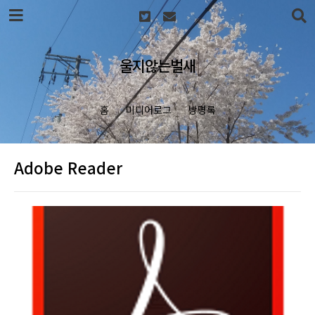
본문 바로가기
울지않는벌새
홈
미디어로그
방명록
Adobe Reader