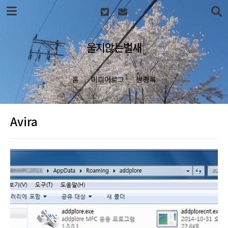
본문 바로가기
울지않는벌새
홈
미디어로그
방명록
Avira