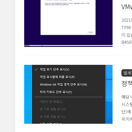
로 공
VM
문제
202
TPM
이 있
B45
영 체
으로 
공하는
서 다
벌새::
영 체제
정책
우클
해당 
시스템
단)에
위치에
작업 