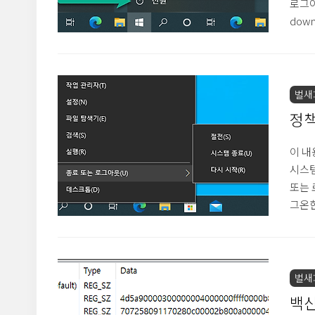
로그아웃
dow
원인으
실행 
HKEY
/v N
벌새::
정책
그아
이 내
시스템
또는 로
그온한
의 원
다. [
HKEY
/v S
벌새::
HKE
백신