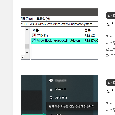
는 방
HKEY
/v N
벌새::
정책 
로그
해당 
시스템
로그아웃
재 로
루어진
시스템
릭해야
인으로
벌새::
으로 
정책
작 
해당 
시스템