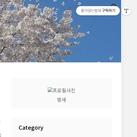
울지않는벌새
구독하기
벌새
클
Category
로