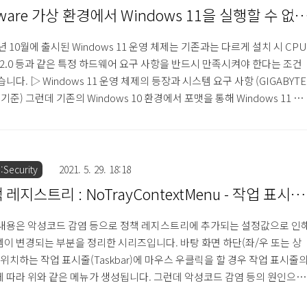
격자가 계정 비밀번호를 임의로 변경 후 사용자가 ..
ware 가상 환경에서 Windows 11을 실행할 수 없
 해결 방법
1년 10월에 출시된 Windows 11 운영 체제는 기존과는 다르게 설치 시 CPU
 2.0 등과 같은 특정 하드웨어 요구 사항을 반드시 만족시켜야 한다는 조건
습니다. ▷ Windows 11 운영 체제의 등장과 시스템 요구 사항 (GIGABYTE
0 기준) 그런데 기존의 Windows 10 환경에서 포맷을 통해 Windows 11 운
제를 새로 설치하는 과정에서 하드웨어 요구 사항을 모두 만족하여 정상적
설치하였지만 VMware 가상 환경에서 마이크로소포트(Microsoft)에서 제
 ISO 이미지 파일을 이용하여 Windows 11 운영 체제를 설치하는 과정에
음과 같은 메시지로 인해 설치할 수 없는 경우가 있습니다. Windows 11 운
Security
2021. 5. 29. 18:18
를 VMware ..
 레지스트리 : NoTrayContextMenu - 작업 표시줄
릭 메뉴 미표시
내용은 악성코드 감염 등으로 정책 레지스트리에 추가되는 설정값으로 인
이 변경되는 부분을 정리한 시리즈입니다. 바탕 화면 하단(좌/우 또는 상
 위치하는 작업 표시줄(Taskbar)에 마우스 우클릭을 할 경우 작업 표시줄
 따라 위와 같은 메뉴가 생성됩니다. 그런데 악성코드 감염 등의 원인으로
표시줄에서 마우스 우클릭을 할 경우 메뉴 자체가 생성되지 않도록 설정하