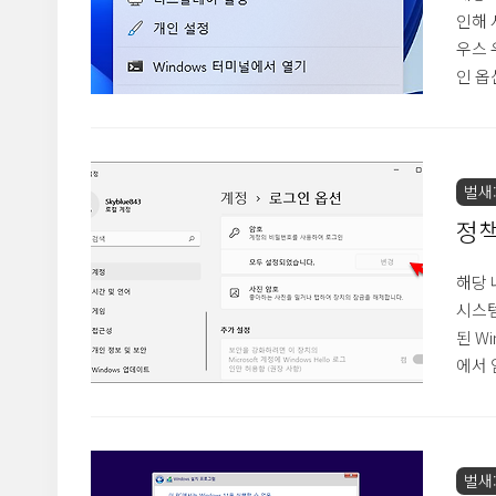
인해 
우스 
인 옵
해 마
지스트
HKEY
/v N
벌새::
HKEY
정책
Wi
해당 
시스템
된 Wi
에서 
Win
다. 
호" 
등의 
벌새: