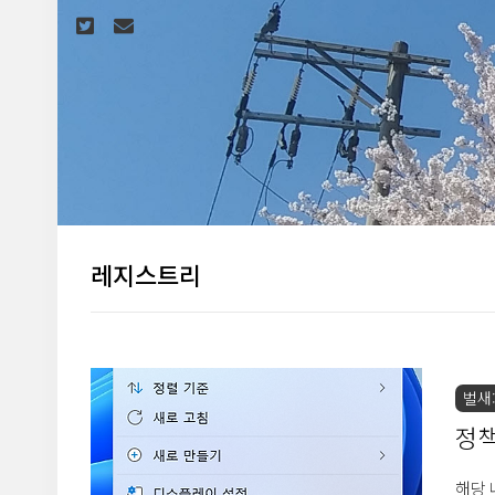
본문 바로가기
레지스트리
벌새:
정책
릭 
해당 