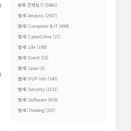
분류 전체보기
(5961)
마
벌새::Analysis
(2927)
벌새::Computer & IT
(499)
벌새::CyberCrime
(27)
licies\Explorer
벌새::Life
(190)
벌새::Event
(53)
벌새::Linux
(3)
해
벌새::PUP Info
(145)
뉴
벌새::Security
(1531)
벌새::Software
(479)
니
벌새::Thinking
(107)
으