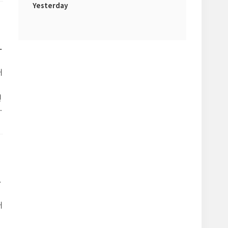
Yesterday
licies\Explorer
.
해
현
이
클
동
시
해