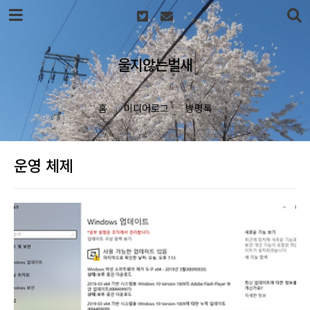
본문 바로가기
울지않는벌새
홈
미디어로그
방명록
운영 체제