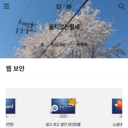
본문 바로가기
울지않는벌새
홈
미디어로그
방명록
웹 보안