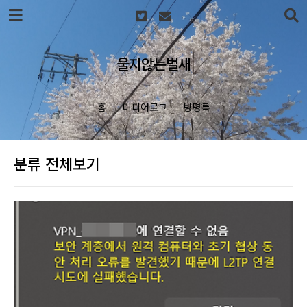
본문 바로가기
울지않는벌새
홈
미디어로그
방명록
분류 전체보기